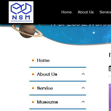
Home
Home
About Us
About Us
Servic
Servic
IT SPECIAL WORK
Home
About Us
Service
Museums