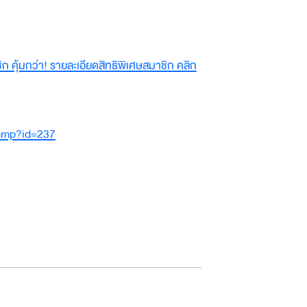
 คุ้มกว่า! รายละเอียดสิทธิพิเศษสมาชิก คลิก
tcamp?id=237