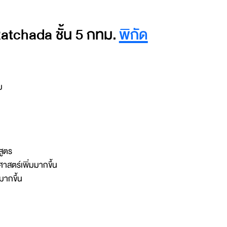
tchada ชั้น 5 กทม.
พิกัด
คม
กสูตร
าสตร์เพิ่มมากขึ้น
มากขึ้น