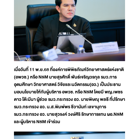
เมื่อวันที่ 11 พ.ย.68 ที่องค์การพิพิธภัณฑ์วิทยาศาสตร์แห่งชาติ
(อพวช.) หรือ NSM นายสุรศักดิ์ พันธ์เจริญวรกุล รมว.การ
อุดมศึกษา วิทยาศาสตร์ วิจัยและนวัตกรรม(อว.) เป็นประธาน
มอบนโยบายให้กับผู้บริหาร อพวช. หรือ NSM โดยมี พญ.เพชร
ดาว โต๊ะมีนา ผู้ช่วย รมว.กระทรวง อว. นายพิษณุ พลธี ที่ปรึกษา
รมว.กระทรวง อว. น.ส.พิมพ์พร ชีวานันท์ เลขานุการ
รมว.กระทรวง อว. นายสุวรงค์ วงษ์ศิริ รักษาการแทน ผอ.NSM
และผู้บริหาร NSM เข้าร่วม