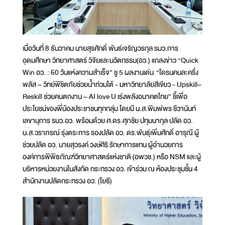
เมื่อวันที่ 8 ธันวาคม นายสุรศักดิ์ พันธ์เจริญวรกุล รมว.การ
อุดมศึกษา วิทยาศาสตร์ วิจัยและนวัตกรรม(อว.) แถลงข่าว “Quick
Win อว. : 60 วันแห่งความสำเร็จ” ชู 5 ผลงานเด่น “โดรนคนละครึ่ง
พลัส – วิทย์พิชิตภัยช่วยน้ำท่วมใต้ - มหาวิทยาลัยสีเขียว - Upskill–
Reskill ช่วยคนตกงาน – AI love U เร่งพลังอนาคตไทย” ชี้เพื่อ
ประโยชน์ของพี่น้องประชาชนทุกกลุ่ม โดยมี น.ส.พิมพ์พร ชีวานันท์
เลขานุการ รมว.อว. พร้อมด้วย ศ.ดร.ศุภชัย ปทุมนากุล ปลัด อว.
น.ส.วราภรณ์ รุ่งตระการ รองปลัด อว. ดร.พันธุ์เพิ่มศักดิ์ อารุณี ผู้
ช่วยปลัด อว. นายสุวรงค์ วงษ์ศิริ รักษาการแทน ผู้อำนวยการ
องค์การพิพิธภัณฑ์วิทยาศาสตร์แห่งชาติ (อพวช.) หรือ NSM และผู้
บริหารหน่วยงานในสังกัด กระทรวง อว. เข้าร่วม ณ ห้องประชุมชั้น 4
สำนักงานปลัดกระทรวง อว. (โยธี)