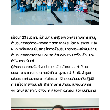
เมื่อวันที่ 23 ธันวาคม ที่ผ่านมา นายสุวรงค์ วงษ์ศิริ รักษาการแทนผู้
อำนวยการองค์การพิพิธภัณฑ์วิทยาศาสตร์แห่งชาติ (อพวช.) หรือ
NSM พร้อมคณะผู้บริหาร ให้การต้อนรับ นายภัทรพงศ์ พุ่มผลึก ผู้
อำนวยการกองจัดทำงบประมาณด้านสังคม 2/1 พร้อมด้วย นาง
อำไพ ธาราจันทร์
ผู้อำนวยการกองจัดทำงบประมาณด้านสังคม 2/2 สำนักงบ
ประมาณ และคณะ ในโอกาสเข้าศึกษาดูงาน FUTURIUM ศูนย์
นวัตกรรมแห่งอนาคต ภายใต้โครงการฝึกอบรมสัมมนาเชิงปฏิบัติ
การ เรื่อง การพัฒนาประสิทธิภาพการปฏิบัติงานของบุคลากร
จังหวัดนครนายก ณ อพวช. ต.คลองห้า อ.คลองหลวง จ.ปทุมธานี