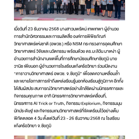
เมื่อวันที่ 23 ธันวาคม 2568 นางสาวนพรัตน์ เทพเทพา ผู้อำนวย
การสำนักวิศวกรรมและการผลิตสื่อ องค์การพิพิธภัณฑ์
วิทยาศาสตร์แห่งชาติ (อพวช.) หรือ NSM กระทรวงการอุดมศึกษา
วิทยาศาสตร์ วิจัยและนวัตกรรม พร้อมด้วย ดร.มะลิวัน มาเหง่า ผู้
อำนวยการสำนักงานเขตพื้นที่การศึกษามัธยมศึกษาชัยภูมิ นาย
วานิช เพียนอก ผู้อำนวยการโรงเรียนแก้งคร้อวิทยา ร่วมเปิดงาน
“คาราวานวิทยาศาสตร์ อพวช. จ.ชัยภูมิ” เพื่อลดความเหลื่อมล้ำ
และขยายโอกาสการเข้าถึงแหล่งเรียนรู้นอกห้องเรียนสู่ภูมิภาค อีกทั้ง
ได้สัมผัสประสบการณ์วิทยาศาสตร์อย่างใกล้ชิดผ่านนิทรรศการและ
กิจกรรมคุณภาพ อาทิ นิทรรศการวิทยาศาสตร์เคลื่อนที่,
นิทรรศการ AI Trick or Truth, กิจกรรม Explorium, กิจกรรมมุม
นักประดิษฐ์ และกิจกรรมเกมวิทยาศาสตร์ที่จัดเตรียมไว้อย่างเต็ม
พิกัดตลอด 4 วัน ตั้งแต่วันที่ 23 - 26 ธันวาคม 2568 ณ โรงเรียน
แก้งคร้อวิทยา จ.ชัยภูมิ