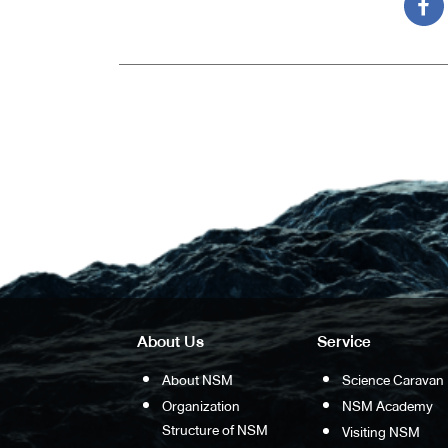
About Us
Service
About NSM
Science Caravan
Organization
NSM Academy
Structure of NSM
Visiting NSM