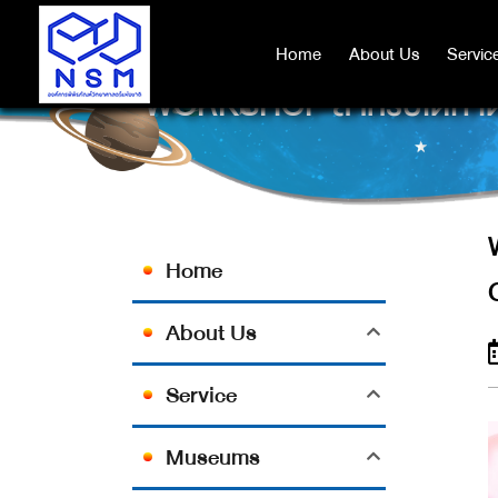
Home
Home
About Us
About Us
Servic
Servic
WORKSHOP สำหรับเด็ก เ
Home
About Us
Service
Museums