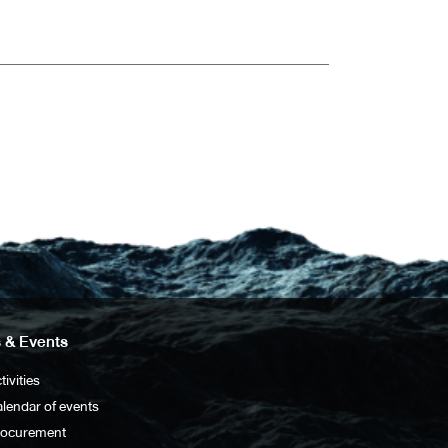
 & Events
tivities
lendar of events
rocurement