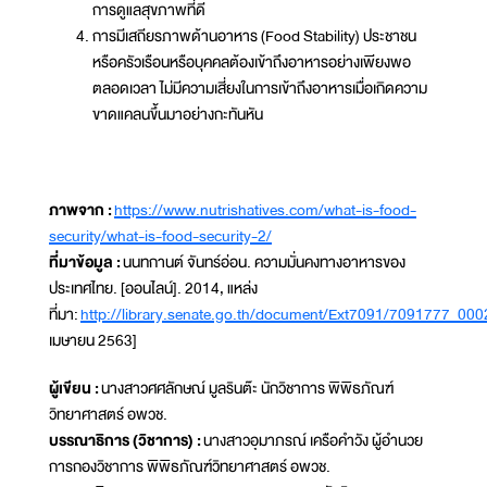
การดูแลสุขภาพที่ดี
การมีเสถียรภาพด้านอาหาร (Food Stability) ประชาชน
หรือครัวเรือนหรือบุคคลต้องเข้าถึงอาหารอย่างเพียงพอ
ตลอดเวลา ไม่มีความเสี่ยงในการเข้าถึงอาหารเมื่อเกิดความ
ขาดแคลนขึ้นมาอย่างกะทันหัน
ภาพจาก :
https://www.nutrishatives.com/what-is-food-
security/what-is-food-security-2/
ที่มาข้อมูล :
นนทกานต์ จันทร์อ่อน. ความมั่นคงทางอาหารของ
ประเทศไทย. [ออนไลน์]. 2014, แหล่ง
ที่มา:
http://library.senate.go.th/document/Ext7091/7091777_00
เมษายน 2563]
ผู้เขียน :
นางสาวศศลักษณ์ มูลรินต๊ะ นักวิชาการ พิพิธภัณฑ์
วิทยาศาสตร์ อพวช.
บรรณาธิการ (วิชาการ) :
นางสาวอุมาภรณ์ เครือคำวัง ผู้อำนวย
การกองวิชาการ พิพิธภัณฑ์วิทยาศาสตร์ อพวช.