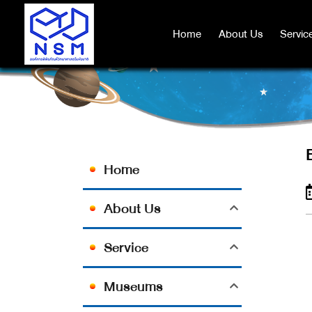
Home
Home
About Us
About Us
Servic
Servic
Home
About Us
Service
Museums