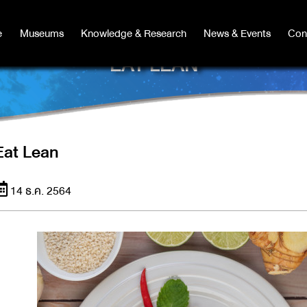
e
e
Museums
Museums
Knowledge & Research
Knowledge & Research
News & Events
News & Events
Con
Co
EAT LEAN
Eat Lean
14 ธ.ค. 2564