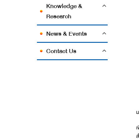
Knowledge &
Research
News & Events
Contact Us
E
ม
เ
ส