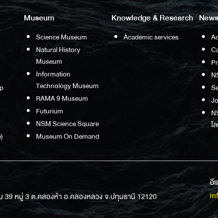
Museum
Knowledge & Research
News
Science Museum
Academic services
Ac
Natural History
Ca
Museum
P
Information
N
Technology Museum
p
S
RAMA 9 Museum
Jo
Futurium
NS
NSM Science Square
โล
)
Museum On Demand
อี
in
ม 39 หมู่ 3 ต.คลองห้า อ.คลองหลวง จ.ปทุมธานี 12120