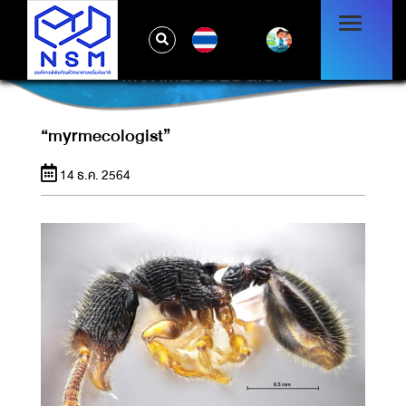
TH
“MYRMECOLOGIST”
“myrmecologist”
14 ธ.ค. 2564