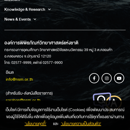
Knowledge & Research
News & Events
องค์การพิพิธภัณฑ์วิทยาศาสตร์แห่งชาติ
กระทรวงการอุดมศึกษา วิทยาศาสตร์วิจัยและนวัตกรรม 39 หมู่ 3 ต.คลองห้า
อ.คลองหลวง จ.ปทุมธานี 12120
โทร: 02577-9999, แฟกซ์ 02577-9900
อีเมล
info@nsm.or.th
(สำหรับรับ-ส่งหนังสือราชการ)
saraban@nsm.or.th
เว็บไซค์ มีการเก็บข้อมูลการใช้งานเว็บไซต์ (Cookies) เพื่อพัฒนาประสบการณ์
ของผู้ใช้ให้ดียิ่งขึ้น คลิกเพื่อดูข้อมูลเพิ่มเติมเกี่ยวกับการใช้คุกกี้ของเราผ่านทาง
ช่องทางการสอบถามข้อมูล
‘นโยบายคุกกี้’
และ
‘นโยบายความเป็นส่วนตัว'