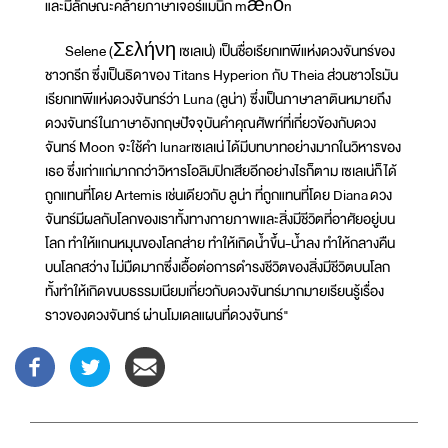
และมีลักษณะคล้ายภาษาเจอร์แมนิก mǣnōn
Selene (Σελήνη เซเลเน่) เป็นชื่อเรียกเทพีแห่งดวงจันทร์ของ
ชาวกรีก ซึ่งเป็นธิดาของ Titans Hyperion กับ Theia ส่วนชาวโรมัน
เรียกเทพีแห่งดวงจันทร์ว่า Luna (ลูน่า) ซึ่งเป็นภาษาลาตินหมายถึง
ดวงจันทร์ในภาษาอังกฤษปัจจุบันคำคุณศัพท์ที่เกี่ยวข้องกับดวง
จันทร์ Moon จะใช้คำ lunarเซเลเน่ ได้มีบทบาทอย่างมากในวิหารของ
เธอ ซึ่งเก่าแก่มากกว่าวิหารโอลิมปิกเสียอีกอย่างไรก็ตาม เซเลเน่ก็ได้
ถูกแทนที่โดย Artemis เช่นเดียวกับ ลูน่า ที่ถูกแทนที่โดย Diana ดวง
จันทร์มีผลกับโลกของเราทั้งทางกายภาพและสิ่งมีชีวิตที่อาศัยอยู่บน
โลก ทำให้แกนหมุนของโลกส่าย ทำให้เกิดน้ำขึ้น-น้ำลง ทำให้กลางคืน
บนโลกสว่าง ไม่มืดมากซึ่งเอื้อต่อการดำรงชีวิตของสิ่งมีชีวิตบนโลก
ทั้งทำให้เกิดขนบธรรมเนียมเกี่ยวกับดวงจันทร์มากมายเรียนรู้เรื่อง
ราวของดวงจันทร์ ผ่านโมเดลแผนที่ดวงจันทร์"