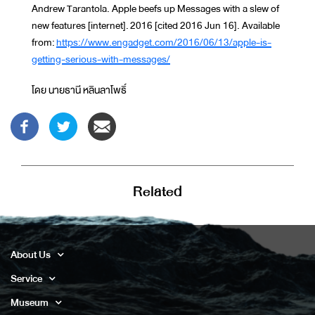
Andrew Tarantola. Apple beefs up Messages with a slew of
new features [internet]. 2016 [cited 2016 Jun 16]. Available
from:
https://www.engadget.com/2016/06/13/apple-is-
getting-serious-with-messages/
โดย นายธานี หลินลาโพธิ์
Related
About Us
Service
Museum