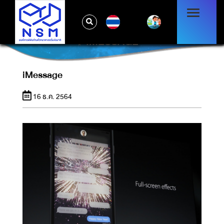
TH
IMESSAGE
iMessage
16 ธ.ค. 2564