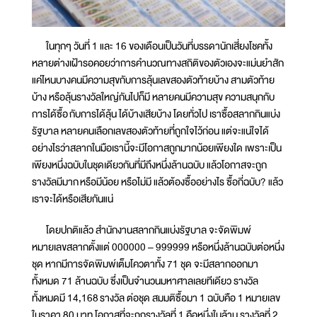
ในทุกๆ วันที่ 1 และ 16 ของเดือนเป็นวันที่บรรดานักเสี่ยงโชคทั้ง
หลายต่างเฝ้ารอคอยว่าการคำนวณทางสถิติของตัวเองจะแม่นยำสัก
แค่ไหนบางคนมีความสุขกับการลุ้นเลขสองตัวท้ายบ้าง สามตัวท้าย
บ้าง หรือลุ้นรางวัลใหญ่กันไปก็มี หลายคนมีความสุข ความสนุกกับ
การได้ซื้อ กับการได้ลุ้น ได้บ้างเสียบ้าง โดยทั่วไป เราซื้อสลากกินแบ่ง
รัฐบาล หลายคนเลือกเลขสองตัวท้ายที่ถูกใจไว้ก่อน แต่จะแน่ใจได้
อย่างไรว่าสลากในมือเรานี้จะมีโอกาสถูกมากน้อยเพียงใด เพราะเป็น
เพียงหนึ่งฉบับในชุดเดียวกันที่มีถึงหนึ่งล้านฉบับ แล้วโอกาสจะถูก
รางวัลมีมาก หรือมีน้อย หรือไม่มี แล้วต้องซื้ออย่างไร ซื้อกี่ฉบับ? แล้ว
เราจะได้หรือเสียกันแน่
โดยปกติแล้ว สำนักงานสลากกินแบ่งรัฐบาล จะจัดพิมพ์
หมายเลขสลากตั้งแต่ 000000 – 999999 หรือหนึ่งล้านฉบับต่อหนึ่ง
ชุด หากมีการจัดพิมพ์เต็มโควตาทั้ง 71 ชุด จะมีสลากออกมา
ทั้งหมด 71 ล้านฉบับ ซึ่งเป็นจำนวนมหาศาลเลยทีเดียว รางวัล
ทั้งหมดมี 14,168 รางวัล ต่อชุด สมมติซื้อมา 1 ฉบับคือ 1 หมายเลข
ในราคา 80 บาท โอกาสที่จะถูกรางวัลที่ 1 คือหนึ่งในล้าน รางวัลที่ 2