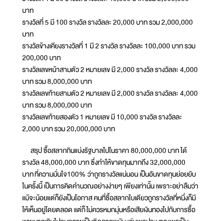
บาท
รางวัลที่ 5 มี 100 รางวัล รางวัลละ 20,000 บาท รวม 2,000,000
บาท
รางวัลข้างเคียงรางวัลที่ 1 มี 2 รางวัล รางวัลละ 100,000 บาท รวม
200,000 บาท
รางวัลเลขหน้าสามตัว 2 หมายเลข มี 2,000 รางวัล รางวัลละ 4,000
บาท รวม 8,000,000 บาท
รางวัลเลขท้ายสามตัว 2 หมายเลข มี 2,000 รางวัล รางวัลละ 4,000
บาท รวม 8,000,000 บาท
รางวัลเลขท้ายสองตัว 1 หมายเลข มี 10,000 รางวัล รางวัลละ
2,000 บาท รวม 20,000,000 บาท
สรุป ซื้อสลากกินแบ่งรัฐบาลไปในราคา 80,000,000 บาท ได้
รางวัล 48,000,000 บาท ซึ่งทำให้ขาดทุนมากถึง 32,000,000
บาท ที่ความมั่นใจ100% ว่าถูกรางวัลแน่นอน เป็นอันขาดทุนย่อยยับ
ในครั้งนี้ เป็นการคิดคำนวณอย่างง่ายๆ เพียงเท่านั้น เพราะอย่าลืมว่า
แม้จะน้อยแต่ก็ยังเป็นโอกาส คนที่ซื้อสลากใบเดียวถูกรางวัลที่หนึ่งก็มี
ให้เห็นอยู่โดยตลอด แต่ก็ไม่ควรหมกมุ่นหรือเสียเงินทองไปกับการซื้อ