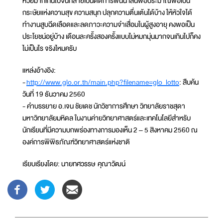
หวยมากเกินไปจนกลายเป็นติดการพนัน เล่นพอประมาณพอเป็น
กระษัยแห่งความสุข ความสนุก ปลุกความตื่นเต้นได้บ้าง ให้หัวใจได้
ทำงานสูบฉีดเลือดและลดภาวะความจำเสื่อมในผู้สูงอายุ คงพอเป็น
ประโยชน์อยู่บ้าง เดือนละครั้งสองครั้งแบบไม่หมกมุ่นมากจนเกินไปก็คง
ไม่เป็นไร จริงไหมครับ
แหล่งอ้างอิง:
-
http://www.glo.or.th/main.php?filename=glo_lotto
: สืบค้น
วันที่ 19 ธันวาคม 2560
- คำบรรยาย อ.เจน ชัยเดช นักวิชาการศึกษา วิทยาลัยราชสุดา
มหาวิทยาลัยมหิดล ในงานค่ายวิทยาศาสตร์และเทคโนโลยีสำหรับ
นักเรียนที่มีความบกพร่องทางการมองเห็น 2 – 5 สิงหาคม 2560 ณ
องค์การพิพิธภัณฑ์วิทยาศาสตร์แห่งชาติ
เรียบเรียงโดย: นายทศวรรษ คุณาวัฒน์