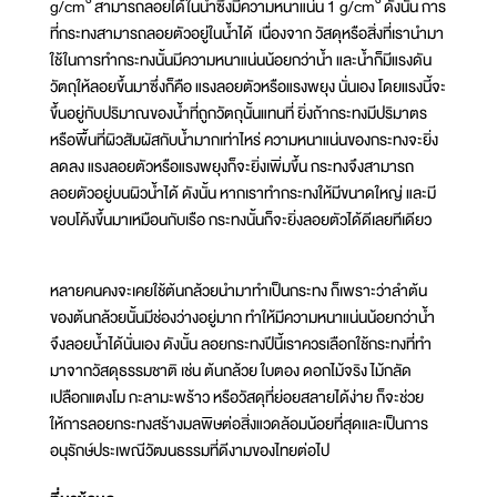
3
3
g/cm
สามารถลอยได้ในน้ำซึ่งมีความหนาแน่น 1 g/cm
ดังนั้น การ
ที่กระทงสามารถลอยตัวอยู่ในน้ำได้ เนื่องจาก วัสดุหรือสิ่งที่เรานำมา
ใช้ในการทำกระทงนั้นมีความหนาแน่นน้อยกว่าน้ำ และน้ำก็มีแรงดัน
วัตถุให้ลอยขึ้นมาซึ่งก็คือ แรงลอยตัวหรือแรงพยุง นั่นเอง โดยแรงนี้จะ
ขึ้นอยู่กับปริมาณของน้ำที่ถูกวัตถุนั้นแทนที่ ยิ่งถ้ากระทงมีปริมาตร
หรือพื้นที่ผิวสัมผัสกับน้ำมากเท่าไหร่ ความหนาแน่นของกระทงจะยิ่ง
ลดลง แรงลอยตัวหรือแรงพยุงก็จะยิ่งเพิ่มขึ้น กระทงจึงสามารถ
ลอยตัวอยู่บนผิวน้ำได้ ดังนั้น หากเราทำกระทงให้มีขนาดใหญ่ และมี
ขอบโค้งขึ้นมาเหมือนกับเรือ กระทงนั้นก็จะยิ่งลอยตัวได้ดีเลยทีเดียว
หลายคนคงจะเคยใช้ต้นกล้วยนำมาทำเป็นกระทง ก็เพราะว่าลำต้น
ของต้นกล้วยนั้นมีช่องว่างอยู่มาก ทำให้มีความหนาแน่นน้อยกว่าน้ำ
จึงลอยน้ำได้นั่นเอง ดังนั้น ลอยกระทงปีนี้เราควรเลือกใช้กระทงที่ทำ
มาจากวัสดุธรรมชาติ เช่น ต้นกล้วย ใบตอง ดอกไม้จริง ไม้กลัด
เปลือกแตงโม กะลามะพร้าว หรือวัสดุที่ย่อยสลายได้ง่าย ก็จะช่วย
ให้การลอยกระทงสร้างมลพิษต่อสิ่งแวดล้อมน้อยที่สุดและเป็นการ
อนุรักษ์ประเพณีวัฒนธรรมที่ดีงามของไทยต่อไป