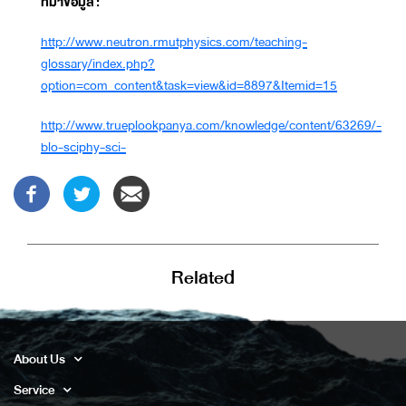
ที่มาข้อมูล
:
http://www.neutron.rmutphysics.com/teaching-
glossary/index.php?
option=com_content&task=view&id=8897&Itemid=15
http://www.trueplookpanya.com/knowledge/content/63269/-
blo-sciphy-sci-
Related
About Us
Service