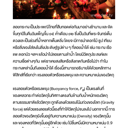
ลอยกระทง เป็นประเพณีไทยที่สืบทอดต่อกันมาอย่างช้านาน และจัด
ขึ้นทุกปีในคืนวันเพ็ญขึ้น ๑๕ ค่ำเดือน ๑๒ ซึ่งเป็นวันที่พระจันทร์เต็ม
ดวงและเป็นช่วงที่น้ำหลากเต็มตลิ่ง โดยจะมีการนำดอกไม้ ธูป เทียน
หรือสิ่งของใส่ลงในสิ่งประดิษฐ์รูปต่าง ๆ ที่ลอยน้ำได้ เช่น กระทง เรือ
แพ ดอกบัว ฯลฯ แล้วนำไปลอยตามลำน้ำ โดยมีวัตถุประสงค์และ
ความเชื่อต่างๆกัน แต่เราเคยสงสัยหรือสังเกตกันหรือไม่ว่า ทำไม
กระทงเหล่านั้นถึงลอยน้ำได้ เรื่องนี้สามารถอธิบายได้ด้วยหลักทาง
ฟิสิกส์ที่เรียกว่า แรงลอยตัวหรือแรงพยุง และความหนาแน่นของวัตถุ
แรงลอยตัวหรือแรงพยุง (Buoyancy force,
F
) เป็นแรงดันที่
B
ของเหลวกระทำต่อวัตถุในทิศทางตรงกันข้ามกับน้ำหนักของวัตถุ
ตามธรรมชาติแล้ววัตถุจะถูกดึงลงด้วยแรงโน้มถ่วงของโลก (Gravity
force) แต่ด้วยแรงลอยตัวนี้เองที่ทำให้วัตถุไม่จมลงไป นอกจากนี้ การ
ลอยตัวของวัตถุยังขึ้นอยู่กับความหนาแน่น (Density) ของวัตถุนั้น
และของเหลวที่วัตถุนั้นอยู่อีกด้วย เช่น ไม้ชิ้นหนึ่งมีความหนาแน่น 0.9