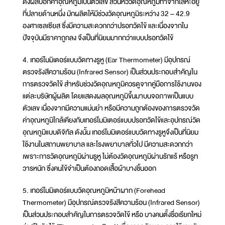
ดงผลบอกค่าอุณหภูมิเป็นตัวเลข ส่วนหัววัดอุณหภูมิทำจากโลหะอยู่
ที่ปลายด้านหนึ่ง มักผลิตให้มีช่วงวัดอุณหภูมิระหว่าง 32 – 42.9
องศาเซลเซียส ซึ่งมีความสะดวกกว่าปรอทวัดไข้ และเนื่องจากใน
ปัจจุบันมีราคาถูกลง จึงเป็นที่นิยมมากกว่าแบบปรอทวัดไข้
4. เทอร์โมมิเตอร์แบบวัดทางรูหู (Ear Thermometer) มีอุปกรณ์
ตรวจรังสีความร้อน (Infrared Sensor) เป็นส่วนประกอบสำคัญใน
การตรวจวัดไข้ สำหรับช่วงวัดอุณหภูมิควรดูจากคู่มือการใช้งานของ
แต่ละบริษัทผู้ผลิต โดยแสดงผลอุณหภูมิขึ้นมาบนจอภาพเป็นแบบ
ตัวเลข เนื่องจากมีความแม่นยำ หรือมีความถูกต้องของการตรวจวัด
ค่าอุณหภูมิใกล้เคียงกับเทอร์โมมิเตอร์แบบปรอทวัดไข้และอุปกรณ์วัด
อุณหภูมิแบบดิจิทัล ดังนั้น เทอร์โมมิเตอร์แบบวัดทางรูหูจึงเป็นที่นิยม
ใช้งานในสถานพยาบาล และโรงพยาบาลทั่วไป มีความสะดวกกว่า
เพราะการวัดอุณหภูมิผ่านรูหู ไม่ต้องวัดอุณหภูมิผ่านรักแร้ หรือรูท
วารหนัก ซึ่งคนไข้จำเป็นต้องถอดเสื้อผ้าบางชิ้นออก
5. เทอร์โมมิเตอร์แบบวัดอุณหภูมิหน้าผาก (Forehead
Thermometer) มีอุปกรณ์ตรวจรังสีความร้อน (Infrared Sensor)
เป็นส่วนประกอบสำคัญในการตรวจวัดไข้ หรือ บางคนตั้งชื่อเรียกใหม่