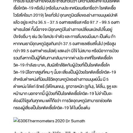
การประเมินร่างกายของประชาชนทั่วไปว่า มีความเสี่ยงที่จะเป็นโรคติด
เชื้อโควิด-19 หรือไม่ (หรือในบางประเทศนิยมเรียกชื่อว่า โรคติดเชื้อ
ไวรัสโคโรนา 2019) โดยทั่วไป อุณหภูมิเฉลี่ยของร่างกายมนุษย์ปกติ
แล้ว อยู่ระหว่าง 36.5 - 37.5 องศาเซลเซียส หรือ 97.7 - 99.5 องศา
ฟาเรนไฮต์ ทั้งนี้อาจจะมีอุณหภูมิในร่างกายเปลี่ยนแปลงไปขึ้นอยู่
ปัจจัยอื่น ๆ เช่น วัย โรคประจำตัว และการดื่มของมึนเมา เป็นต้น ถ้า
หากคนเรามีอุณหภูมิสูงเกินกว่า 37.5 องศาเซลเซียสขึ้นไป (หรือสูง
กว่า 99.5 องศาฟาเรนไฮต์) แสดงว่า มีไข้ ไม่สบาย หรือมีอาการป่วย
รวมถึงหากเป็นผู้ที่เดินทางกลับมาจากต่างประเทศที่โรคติดเชื้อโค
วิด-19 กำลังระบาด, สัมผัสใกล้ชิดกับผู้ป่วยที่เป็นโรคติดเชื้อโค
วิด-19 มีโอกาสสูงที่คน ๆ นั้นจะเสี่ยงเป็นผู้ป่วยโรคติดเชื้อโควิด-19
สำหรับตำแหน่งที่นิยมใช้วัดอุณหภูมิของร่างกายมนุษย์นั้น มี 5
ตำแหน่ง ได้แก่ รักแร้ (ใต้โคนแขน), รูทวารหนัก (รูก้น), ใต้ลิ้น, รูหู และ
หน้าผาก นอกจากนี้ ผู้ป่วยที่เป็นโรคติดเชื้อโควิด-19 ไม่จำเป็นจะ
ต้องมีไข้สูงกันทุกคน แต่ก็ถือว่า การวัดอุณหภูมิสามารถช่วยคัด
กรองผู้เสี่ยงเป็นโรคติดเชื้อโควิด-19 ได้ในเบื้องต้น