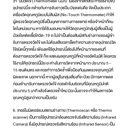
ว่า ‘ปืนวัดไข้ (Thermometer Gun)’ เนื่องจากลักษณะการใช้งานจับ
อุปกรณ์นี้จะคล้ายกับการจับอาวุธปืน มีจุดเด่นคือ จัดเป็นประเภท
เครื่องวัดอุณหภูมิแบบไม่สัมผัส (No-Touch Thermometer) ทำให้
ผู้ตรวจวัดอุณหภูมิซึ่งเป็นบุคลากรทางการแพทย์ หรือเจ้าหน้าที่คน
ใดในหน่วยงาน หากได้รับมอบหมายให้วัดอุณหภูมิกลุ่มผู้เสี่ยงเป็นผู้
ป่วยโรคติดเชื้อโควิด-19 จะไม่จำเป็นต้องสัมผัสกับร่างกายของผู้เข้า
รับการตรวจวัดไข้ และไม่ต้องเสียเวลาเช็ดทำความสะอาดอุปกรณ์วัด
ไข้ชนิดนี้ทุกครั้ง เพียงแค่ใช้อุปกรณ์นี้ส่องไปที่หน้าผากของคนที่
ต้องการตรวจวัดไข้ ก็จะแสดงผลอุณหภูมิที่หน้าจออัตโนมัติ โดยควร
ใช้งานให้อุปกรณ์นี้มีระยะห่างในการวัดจากหน้าผาก ประมาณ 5 -
15 เซนติเมตร และควรทำการวัดซ้ำเพื่อป้องกันผลตรวจอุณหภูมิที่
ผิดพลาด นอกจากนี้ หากผู้อยู่ในกลุ่มเสี่ยงที่จะป่วย มีการตากแดด
ก่อนเข้ามารับการตรวจวัดไข้ ควรพักในบริเวณที่มีอุณหภูมิปกติ
ประมาณ 5 นาที แล้วจึงตรวจซ้ำใหม่ มิฉะนั้นอาจจะทำให้ผลการวัด
อุณหภูมิสูงกว่าความเป็นจริง
6. เทอร์โมมิเตอร์แบบสแกนร่างกาย (Thermoscan หรือ Thermo
scanner) เป็นการใช้อุปกรณ์กล้องตรวจจับรังสีความร้อน (Infrared
Camera) ซึ่งมีอุปกรณ์ตรวจรังสีความร้อน (Infrared Sensor) เป็น