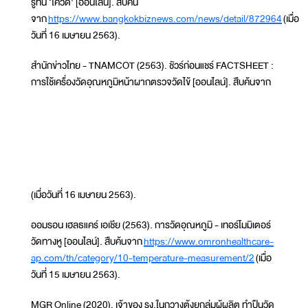
รู้ทัน ‘โควิด’ [ออนไลน์]. สืบค้น
จาก
https://www.bangkokbiznews.com/news/detail/872964
(เมื่อ
วันที่ 16 เมษายน 2563).
สํานักข่าวไทย - TNAMCOT (2563). ชัวร์ก่อนแชร์ FACTSHEET :
การใช้เครื่องวัดอุณหภูมิหน้าผากตรวจวัดไข้ [ออนไลน์]. สืบค้นจาก
(เมื่อวันที่ 16 เมษายน 2563).
ออมรอน เฮลธแคร์ เอเชีย (2563). การวัดอุณหภูมิ - เทอร์โมมิเตอร์
วัดทางหู [ออนไลน์]. สืบค้นจาก
https://www.omronhealthcare-
ap.com/th/category/10-temperature-measurement/2
(เมื่อ
วันที่ 15 เมษายน 2563).
MGR Online (2020). เจ้าของ รง.ในกวางตุ้งยุกลุ่มผู้ผลิต ทำปืนวัด