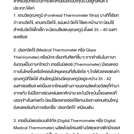
สำหรับอุปกรณ์ในการวัดไข้ที่นิยมใช้ในปัจจุบัน มีอยู่ทั้งหมด 6
ประเภท ได้แก่
1. แถบวัดอุณหภูมิ (Forehead Thermometer Strip) บางทีก็เรียก
ว่า แถบวัดไข้, แถบเทปวัดไข้, แผ่นแปะวัดไข้ ใช้แตะหน้าผาก นิยมใช้
สำหรับวัดไข้เด็กเล็ก จะมีแถบสีแสดงอุณหภูมิ ตั้งแต่ 35 – 40 องศา
เซลเซียส
2. ปรอทวัดไข้ (Medical Thermometer หรือ Glass
Thermometer) หรือมักจะเรียกทับศัพท์สั้น ๆ จากคำเดิมในภาษา
อังกฤษเป็นภาษาไทยว่า เทอร์โมมิเตอร์ (Thermometer) มีของเหลว
ภายในไหลขึ้นหรือไหลลงไปหยุดตรงที่เส้นขีดใด ๆ ใกล้ตัวเลขแสดงค่า
อุณหภูมิที่วัดได้ ส่วนใหญ่มีช่วงวัดอุณหภูมิอยู่ระหว่าง 35 - 42
องศาเซลเซียส แต่เนื่องจากโครงสร้างภายนอกผลิตด้วยวัสดุที่ทำมา
จากแก้ว จึงมีโอกาสร่วงหล่นแตกหักง่าย และในปัจจุบันนี้ของเหลวที่
บรรจุข้างในแท่งแก้ว นิยมใช้แอลกอฮอล์ใช้แทนปรอท แต่คนส่วนใหญ่
ยังคงเคยชินกับการเรียกชื่อ ‘ปรอทวัดไข้’ เหมือนเดิม
3. เทอร์โมมิเตอร์แบบดิจิทัล (Digital Thermometer หรือ Digital
Medical Thermometer) ผลิตด้วยโครงสร้างวัสดุพลาสติกมีจอแส