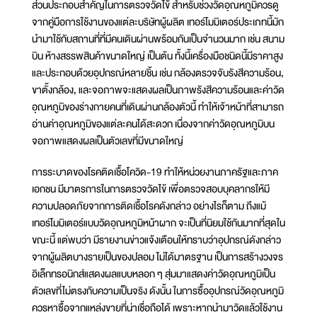
ส่วนประกอบสำคัญในการตรวจวัดไข้ สำหรับช่วงวัดอุณหภูมิควรดู
จากคู่มือการใช้งานของแต่ละบริษัทผู้ผลิต เทอร์โมมิเตอร์ประเภทนี้มัก
นำมาใช้กับสถานที่ที่มีคนเดินผ่านพร้อมกันเป็นจำนวนมาก เช่น สนาม
บิน ห้างสรรพสินค้าขนาดใหญ่ เป็นต้น ทั้งนี้เครื่องมือชนิดนี้มีราคาสูง
และประกอบด้วยอุปกรณ์หลายชิ้น เช่น กล้องตรวจจับรังสีความร้อน,
ขาตั้งกล้อง, และจอภาพจะแสดงผลเป็นภาพรังสีความร้อนและค่าวัด
อุณหภูมิของร่างกายคนที่เดินผ่านกล้องตัวนี้ ทำให้เจ้าหน้าที่สามารถ
อ่านค่าอุณหภูมิของแต่ละคนได้สะดวก เนื่องจากค่าวัดอุณหภูมิบน
จอภาพแสดงผลเป็นตัวเลขที่มีขนาดใหญ่
การระบาดของโรคติดเชื้อโควิด-19 ทำให้หน่วยงานภาครัฐและภาค
เอกชน มีมาตรการในการตรวจวัดไข้ เพื่อตรวจสอบบุคลากรให้มี
ความปลอดภัยจากการติดเชื้อโรคดังกล่าว อย่างไรก็ตาม ถึงแม้
เทอร์โมมิเตอร์แบบวัดอุณหภูมิหน้าผาก จะเป็นที่นิยมใช้กันมากที่สุดใน
ขณะนี้ แต่พบว่า มีรายงานข่าวแจ้งเตือนให้ทราบว่าอุปกรณ์ดังกล่าว
จากผู้ผลิตบางรายเป็นของปลอม ไม่ได้มาตรฐาน เป็นการสร้างวงจร
อิเล็กทรอนิกส์แสดงผลแบบหลอก ๆ สุ่มมาแสดงค่าวัดอุณหภูมิเป็น
ตัวเลขที่ไม่ตรงกับความเป็นจริง ดังนั้น ในการซื้ออุปกรณ์วัดอุณหภูมิ
ควรหาซื้อจากแหล่งขายที่น่าเชื่อถือได้ เพราะหากนำมาวัดแล้วใช้งาน