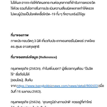
ไม่ได้ผล อาจจะก่อให้เกิดผลกระทบต่อบุคลากรที่เข้ารับการตรวจวัด
ไข้ด้วย รวมถึงโอกาสในการประเมินความเสี่ยงผิดพลาดทำให้ตรวจ
ไม่พบผู้ป่วยเป็นโรคติดเชื้อโควิด-19 ทั้ง ๆ ที่ความจริงมีไข้สูง
ที่มาของภาพ
ภาพประกอบวัตถุ 3 มิติ เกี่ยวกับประเภทของเทอร์โมมิเตอร์ วาดโดย
ดร.สุเมธ อาวสกุลสุทธิ
ที่มาของแหล่งข้อมูล (Reference)
กรุงเทพธุรกิจ (2563ก). ทำไมเพิ่งบอก? ผู้เชี่ยวชาญเตือน "ปืนวัด
ไข้" เชื่อถือไม่ได้
[ออนไลน์]. สืบค้น
จาก
https://www.bangkokbiznews.com/news/detail/866503
(เมื่อ
วันที่ 16 เมษายน 2563).
กรุงเทพธุรกิจ (2563ข). ‘อุณหภูมิร่างกายปกติ’ ควรอยู่ที่เท่าไหร่