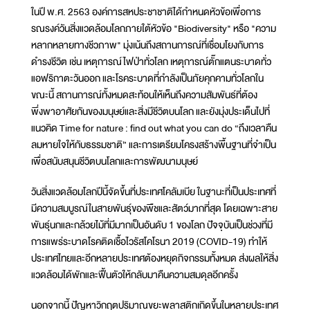
ในปี พ.ศ. 2563 องค์การสหประชาชาติได้กำหนดหัวข้อเพื่อการ
รณรงค์วันสิ่งแวดล้อมโลกภายใต้หัวข้อ "Biodiversity" หรือ "ความ
หลากหลายทางชีวภาพ" มุ่งเน้นถึงสถานการณ์ที่เชื่อมโยงกับการ
ดำรงชีวิต เช่น เหตุการณ์ไฟป่าทั่วโลก เหตุการณ์ตั๊กแตนระบาดทั่ว
แอฟริกาตะวันออก และโรคระบาดที่กำลังเป็นภัยคุกคามทั่วโลกใน
ขณะนี้ สถานการณ์ทั้งหมดสะท้อนให้เห็นถึงความสัมพันธ์ที่ต้อง
พึ่งพาอาศัยกันของมนุษย์และสิ่งมีชีวิตบนโลก และยังมุ่งประเด็นไปที่
แนวคิด Time for nature : find out what you can do “ถึงเวลาคืน
ลมหายใจให้กับธรรมชาติ” และการเตรียมโครงสร้างพื้นฐานที่จำเป็น
เพื่อสนับสนุนชีวิตบนโลกและการพัฒนามนุษย์
วันสิ่งแวดล้อมโลกปีนี้จัดขึ้นที่ประเทศโคลัมเบีย ในฐานะที่เป็นประเทศที่
มีความสมบูรณ์ในสายพันธุ์ของพืชและสัตว์มากที่สุด โดยเฉพาะสาย
พันธุ์นกและกล้วยไม้ที่มีมากเป็นอันดับ 1 ของโลก ปัจจุบันเป็นช่วงที่มี
การแพร่ระบาดโรคติดเชื้อไวรัสโคโรนา 2019 (COVID-19) ทำให้
ประเทศไทยและอีกหลายประเทศต้องหยุดกิจกรรมทั้งหมด ส่งผลให้สิ่ง
แวดล้อมได้พักและฟื้นตัวให้กลับมาคืนความสมดุลอีกครั้ง
นอกจากนี้ ปัญหาวิกฤตปริมาณขยะพลาสติกเกิดขึ้นในหลายประเทศ