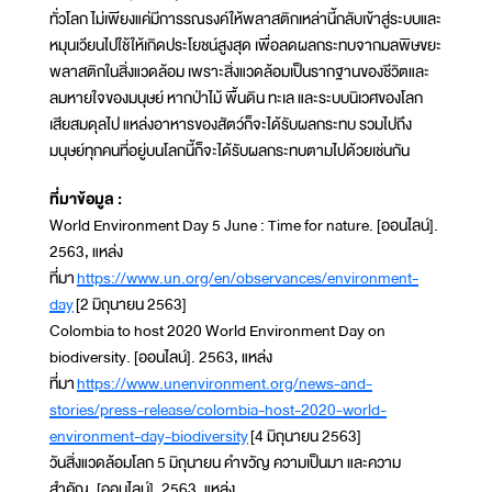
ทั่วโลก ไม่เพียงแค่มีการรณรงค์ให้พลาสติกเหล่านี้กลับเข้าสู่ระบบและ
หมุนเวียนไปใช้ให้เกิดประโยชน์สูงสุด เพื่อลดผลกระทบจากมลพิษขยะ
พลาสติกในสิ่งแวดล้อม เพราะสิ่งแวดล้อมเป็นรากฐานของชีวิตและ
ลมหายใจของมนุษย์ หากป่าไม้ พื้นดิน ทะเล และระบบนิเวศของโลก
เสียสมดุลไป แหล่งอาหารของสัตว์ก็จะได้รับผลกระทบ รวมไปถึง
มนุษย์ทุกคนที่อยู่บนโลกนี้ก็จะได้รับผลกระทบตามไปด้วยเช่นกัน
ที่มาข้อมูล :
World Environment Day 5 June : Time for nature. [ออนไลน์].
2563, แหล่ง
ที่มา
https://www.un.org/en/observances/environment-
day
[2 มิถุนายน 2563]
Colombia to host 2020 World Environment Day on
biodiversity. [ออนไลน์]. 2563, แหล่ง
ที่มา
https://www.unenvironment.org/news-and-
stories/press-release/colombia-host-2020-world-
environment-day-biodiversity
[4 มิถุนายน 2563]
วันสิ่งแวดล้อมโลก 5 มิถุนายน คำขวัญ ความเป็นมา และความ
สำคัญ. [ออนไลน์]. 2563, แหล่ง