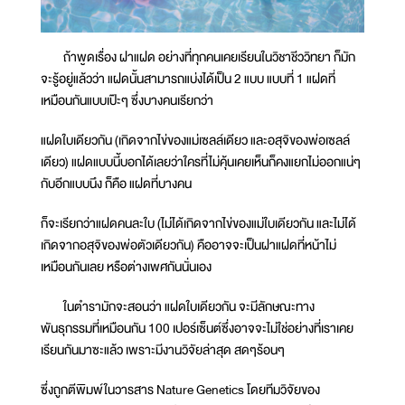
ถ้าพูดเรื่อง ฝาแฝด อย่างที่ทุกคนเคยเรียนในวิชาชีววิทยา ก็มัก
จะรู้อยู่แล้วว่า แฝดนั้นสามารถแบ่งได้เป็น 2 แบบ แบบที่ 1 แฝดที่
เหมือนกันแบบเป๊ะๆ ซึ่งบางคนเรียกว่า
แฝดใบเดียวกัน (เกิดจากไข่ของแม่เซลล์เดียว และอสุจิของพ่อเซลล์
เดียว) แฝดแบบนี้บอกได้เลยว่าใครที่ไม่คุ้นเคยเห็นก็คงแยกไม่ออกแน่ๆ
กับอีกแบบนึง ก็คือ แฝดที่บางคน
ก็จะเรียกว่าแฝดคนละใบ (ไม่ได้เกิดจากไข่ของแม่ใบเดียวกัน และไม่ได้
เกิดจากอสุจิของพ่อตัวเดียวกัน) คืออาจจะเป็นฝาแฝดที่หน้าไม่
เหมือนกันเลย หรือต่างเพศกันนั่นเอง
ในตำรามักจะสอนว่า แฝดใบเดียวกัน จะมีลักษณะทาง
พันธุกรรมที่เหมือนกัน 100 เปอร์เซ็นต์ซึ่งอาจจะไม่ใช่อย่างที่เราเคย
เรียนกันมาซะแล้ว เพราะมีงานวิจัยล่าสุด สดๆร้อนๆ
ซึ่งถูกตีพิมพ์ในวารสาร Nature Genetics โดยทีมวิจัยของ