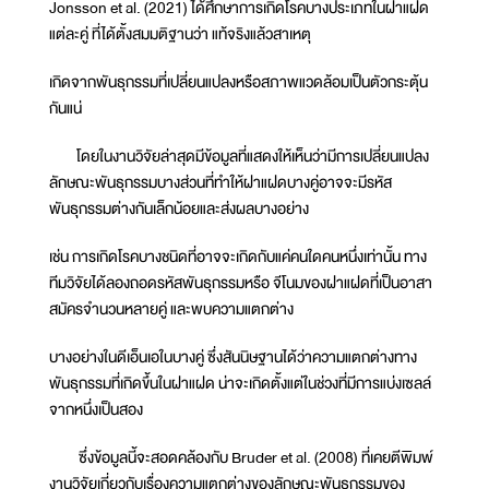
Jonsson et al. (2021) ได้ศึกษาการเกิดโรคบางประเภทในฝาแฝด
แต่ละคู่ ที่ได้ตั้งสมมติฐานว่า แท้จริงแล้วสาเหตุ
เกิดจากพันธุกรรมที่เปลี่ยนแปลงหรือสภาพแวดล้อมเป็นตัวกระตุ้น
กันแน่
โดยในงานวิจัยล่าสุดมีข้อมูลที่แสดงให้เห็นว่ามีการเปลี่ยนแปลง
ลักษณะพันธุกรรมบางส่วนที่ทำให้ฝาแฝดบางคู่อาจจะมีรหัส
พันธุกรรมต่างกันเล็กน้อยและส่งผลบางอย่าง
เช่น การเกิดโรคบางชนิดที่อาจจะเกิดกับแค่คนใดคนหนึ่งเท่านั้น ทาง
ทีมวิจัยได้ลองถอดรหัสพันธุกรรมหรือ จีโนมของฝาแฝดที่เป็นอาสา
สมัครจำนวนหลายคู่ และพบความแตกต่าง
บางอย่างในดีเอ็นเอในบางคู่ ซึ่งสันนิษฐานได้ว่าความแตกต่างทาง
พันธุกรรมที่เกิดขึ้นในฝาแฝด น่าจะเกิดตั้งแต่ในช่วงที่มีการแบ่งเซลล์
จากหนึ่งเป็นสอง
ซึ่งข้อมูลนี้จะสอดคล้องกับ Bruder et al. (2008) ที่เคยตีพิมพ์
งานวิจัยเกี่ยวกับเรื่องความแตกต่างของลักษณะพันธุกรรมของ