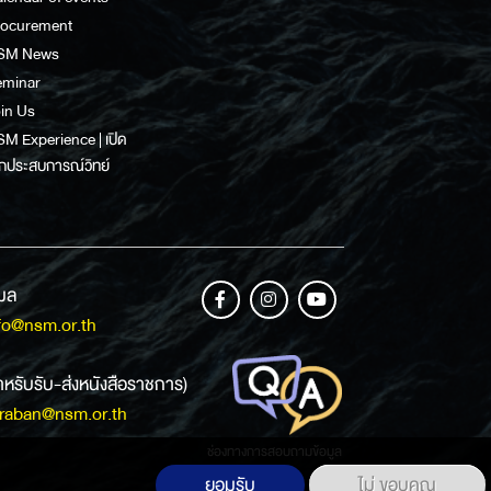
rocurement
SM News
eminar
in Us
M Experience | เปิด
กประสบการณ์วิทย์
เมล
fo@nsm.or.th
ำหรับรับ-ส่งหนังสือราชการ)
raban@nsm.or.th
ช่องทางการสอบถามข้อมูล
ยอมรับ
ไม่ ขอบคุณ