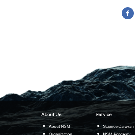
About Us
Service
About NSM
Science Caravan
Organization
NSM Academy