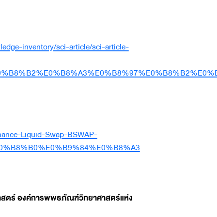
dge-inventory/sci-article/sci-article-
%B8%B2%E0%B8%A3%E0%B8%97%E0%B8%B2%E0%B
inance-Liquid-Swap-BSWAP-
0%B8%B0%E0%B9%84%E0%B8%A3
สตร์ องค์การพิพิธภัณฑ์วิทยาศาสตร์แห่ง