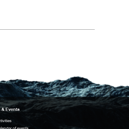
 & Events
tivities
lendar of events