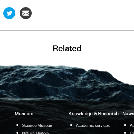
Related
Museum
Knowledge & Research
News
Science Museum
Academic services
Ac
Natural History
Ca