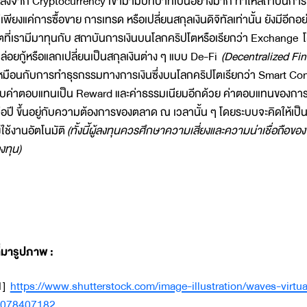
ลังจาก Cryptocurrency เข้ามามีบทบาทเป็นอย่างมาก ทำให้สถาบันการเ
ีเพียงแค่การซื้อขาย การเทรด หรือเปลี่ยนสกุลเงินดิจิทัลเท่านั้น ยังมีอี
ตที่เรามีมาทุนกับ สถาบันการเงินบนโลกคริปโตหรือเรียกว่า Exchange
ล่อยกู้หรือแลกเปลี่ยนเป็นสกุลเงินต่าง ๆ แบบ De-Fi
(Decentralized Fi
หมือนกับการทำธุรกรรมทางการเงินซึ่งบนโลกคริปโตเรียกว่า Smart Contr
ับค่าตอบแทนเป็น Reward และค่าธรรมเนียมอีกด้วย ค่าตอบแทนของการท
่อปี ขึ้นอยู่กับความต้องการของตลาด ณ เวลานั้น ๆ โดยระบบจะคิดให้เป็
ู้ใช้งานอัตโนมัติ
(ทั้งนี้ผู้ลงทุนควรศึกษาความเสี่ยงและความน่าเชื่อถือข
งทุน)
ี่มารูปภาพ
:
1]
https://www.shutterstock.com/image-illustration/waves-virtu
078407182