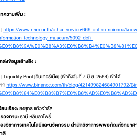
ทความเพิ่ม :
1]
https://www.nsm.or.th/other-service/666-online-science/knowle
nformation-technology-museum/5092-defi-
%E0%B8%9A%E0%B8%A3%E0%B8%B4%E0%B8%81%E0
หล่งข้อมูลอ้างอิง :
1] Liquidity Pool [อินเทอร์เน็ต] (เข้าถึงวันที่ 7 มิ.ย. 2564) เข้าได้
จาก
https://www.binance.com/th/blog/421499824684901792/B
%E0%B8%84%E0%B8%B7%E0%B8%AD%E0%B8%AD%E
รียบเรียง:
ยงยุทธ แก้วจำรัส
รวจทาน:
ธานี หลินลาโพธิ์
องวิชาการเทคโนโลยีและนวัตกรรม สำนักวิชาการพิพิธภัณฑ์วิทยาศา
าติ