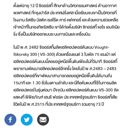
ตั้งแต่อายุ 12 ปี ซิออร์สกี้ ศึกษาด้านวิศวกรรมศาสตร์ ด้านอากาศ
พลศาสตร์ ที่กรุงปารีส ประเทศฝรั่งเศส เมื่อเรียนจบเขาเป็นวิศวกรที่
โรงงาน รัสเซีย บัลติค เรลโร๊ด คาร์ แฟคทอรี่ และด้วยความช่วยเหลือ
เจ้าหน้าที่ในกองทัพรัสเซีย เขาได้ก่อตั้งบริษัท ซิกอร์สกี้ แอโร เอนจิเนีย
ริ่ง ซึ่งเป็นบริษัทออกแบบระบบการบินและเครื่องบิน
ในปี พ.ศ. 2482 ซิออร์สกี้ผลิตเฮลิคอปเตอร์ต้นแบบ Vought-
Sikorsky 300 ( VS-300) ด้วยเครื่องยนต์ 3 ใบพัด 75 แรงม้า แต่
เฮลิคอปเตอร์ต้นแบบนี้ลอยอยู่เหนือพื้นดินเพียงไม่กี่วินาที ซิออร์สกี้
พยายามพัฒนาเฮลิคอปเตอร์อีกครั้ง โดยในปี พ.ศ.2483 – 2483
เฮลิคอปเตอร์ที่เขาพัฒนาสามารถลอยอยู่เหนือพื้นดินได้นานถึง
15นาที และ 1.30 ชั่วโมงตามลำดับ และนี่คือต้นแบบที่ใช้ในการผลิต
เฮลิคอปเตอร์ในรุ่นต่อมา ปัจจุบัน เฮลิคอปเตอร์ต้นแบบ VS-300 จัด
แสดงที่ พิพิธภัณฑ์ เฮนรี ฟอร์ด ประเทศสหรัฐอเมริกา ซิออร์สกี้เสีย
ชีวิตในปี พ.ศ.2515 ที่ประเทศสหรัฐอเมริกา รวมอายุ 73 ปี