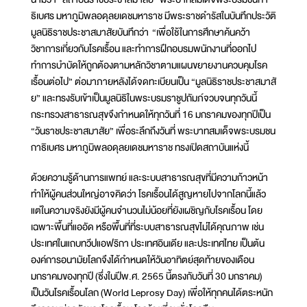
ธิเบศร มหาภูมิพลอดุลยเดชมหาราช มีพระราชดำรัสในบันทึกประวัติ
มูลนิธิราชประชาสมาสัยบันทึกว่า “เพื่อใช้ในการศึกษาค้นคว้า
วิชาการเกี่ยวกับโรคเรื้อน และทำการฝึกอบรมพนักงานที่ออกไป
ทำการบำบัดให้ถูกต้องตามหลักวิชาตามแผนขยายงานควบคุมโรค
เรื้อนต่อไป” ต่อมาภายหลังได้จดทะเบียนเป็น “มูลนิธิราชประชาสมาสั
ย” และทรงรับเข้าเป็นมูลนิธิในพระบรมราชูปถัมภ์จวบจนทุกวันนี้
กระทรวงสาธารณสุขจึงกำหนดให้ทุกวันที่ 16 มกราคมของทุกปีเป็น
“วันราชประชาสมาสัย” เพื่อระลึกถึงวันที่ พระบาทสมเด็จพระบรมชน
กาธิเบศร มหาภูมิพลอดุลยเดชมหาราช ทรงเปิดสถาบันแห่งนี้
ด้วยความรู้ด้านการแพทย์ และระบบสาธารณสุขที่มีความก้าวหน้า
ทำให้ผู้คนส่วนใหญ่อาจคิดว่า โรคเรื้อนได้สูญหายไปจากโลกนี้แล้ว
แต่ในความจริงยังมีผู้คนจำนวนไม่น้อยที่ยังเผชิญกับโรคเรื้อน โดย
เฉพาะพื้นที่แออัด หรือพื้นที่ที่ระบบสาธารณสุขไม่ได้คุณภาพ เช่น
ประเทศในแถบทวีปแอฟริกา ประเทศอินเดีย และประเทศไทย เป็นต้น
องค์การอนามัยโลกจึงได้กำหนดให้วันอาทิตย์สุดท้ายของเดือน
มกราคมของทุกปี (ซึ่งในปีพ.ศ. 2565 นี้ตรงกับวันที่ 30 มกราคม)
เป็นวันโรคเรื้อนโลก (World Leprosy Day) เพื่อให้ทุกคนได้ตระหนัก