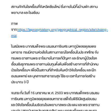
สถานกักกันโรคเรื้อนที่จังหวัดเชียงใหม่ ซึ่งภายในมีทั้งบ้านพัก สถาน
พยาบาล และโรงเรียน
ภาพ
จาก
https://leprosyhistory.org/geographical_region/site/chaing-
mai
ในสมัยพระบาทสมเด็จพระบรมชนกาธิเบศร มหาภูมิพลอดุลยเดช
มหาราช ทรงมีความห่วงใยในสถานการณ์โรคเรื้อนในประเทศไทย จึง
ทรงพระราชทานพระราโชบายในการแก้ปัญหา และรักษาผู้ป่วยโรค
เรื้อนเชิงรุกทรงพระราชทานเงินทุนตั้งต้นเพื่อสร้างอาคารที่สำนักคน
ป่วยโรคเรื้อนฯ เพื่อเป็นสถานที่สำหรับค้นคว้าวิจัยโรคเรื้อน และฝึก
อบรมแพทย์ และบุคลากรสาธารณสุข ใช้ระยะเวลาในการก่อสร้าง
ประมาณ 3 ปี
จนกระทั่ง วันที่ 16 มกราคม พ.ศ. 2503 พระบาทสมเด็จพระบรมชน
กาธิเบศร มหาภูมิพลอดุลยเดชมหาราช เสด็จในพิธีเปิดศูนย์อบรม
และวิจัยโรคเรื้อนในบริเวณโรงพยาบาลพระประแดง และพระราชทาน
นามว่า “สถาบันราชประชาสมาสัย” พระบาทสมเด็จพระบรมชนกา