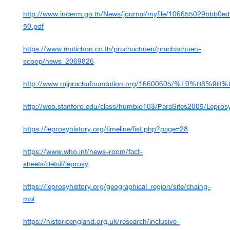
http://www.inderm.go.th/News/journal/myfile/106655029bbb0ed
50.pdf
https://www.matichon.co.th/prachachuen/prachachuen-
scoop/news_2069826
http://www.rajprachafoundation.org/16600605
http://web.stanford.edu/class/humbio103/ParaSites2005/Leprosy
https://leprosyhistory.org/timeline/list.php?page=28
https://www.who.int/news-room/fact-
sheets/detail/leprosy
https://leprosyhistory.org/geographical_region/site/chaing-
mai
https://historicengland.org.uk/research/inclusive-