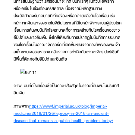
มีการสันนิษฐานว่าโรคเรื้อนน่าจะเกิดเป็นที่แรกๆ ในทวีปแอฟริกา
หรือเอเชีย ในช่วงก่อนคริสตกาล เนื่องจากมีหลักฐานทาง
ประวัติศาสตร์มากมายที่เกี่ยวข้อง หรือคล้ายคลึงกับโรคเรื้อน เช่น
หน้ากากดินเผาของชาวไนจีเรียโบราณที่มีใบหน้าพิการแบบผู้ป่วยโรค
เรื้อน การค้นพบบันทึกโรคระบาดที่อาการคล้ายกับโรคเรื้อนของชาว
อียิปต์ และชาวอินเดีย ซึ่งใกล้เคียงกับการปรากฏในบันทึกการระบาด
ของโรคเรื้อนในอาณาจักรกรีก ที่เกิดขึ้นหลังจากกองทัพของพระเจ้า
อเล็กซานเดอร์มหาราช กลับจากการทำศึกกับอาณาจักรเปอร์เซียที่
มีพื้นที่ติดต่อกับอียิปต์ และอินเดีย
ภาพ: บันทึกโรคเรื้อนซึ่งเป็นภาษาสันสฤตโบราณที่ค้นพบในประเทศ
อินเดีย
ภาพจาก
https://wwwf.imperial.ac.uk/blog/imperial-
medicine/2018/01/26/leprosy-in-2018-an-ancient-
disease-that-remains-a-public-health-problem-today/