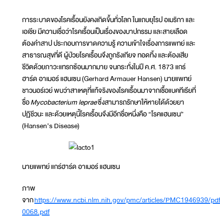
การระบาดของโรคเรื้อนยังคงเกิดขึ้นทั่วโลก ในแถบยุโรป อเมริกา และ
เอเชีย มีความเชื่อว่าโรคเรื้อนเป็นเรื่องของบาปกรรม และสายเลือด
ต้องคำสาป ประกอบการขาดความรู้ ความเข้าใจเรื่องการแพทย์ และ
สาธารณสุขที่ดี ผู้ป่วยโรคเรื้อนจึงถูกรังเกียจ ทอดทิ้ง และต้องเสีย
ชีวิตด้วยภาวะแทรกซ้อนมากมาย จนกระทั่งในปี ค.ศ. 1873 แกร์
ฮาร์ด อาเมอร์ แฮนเซน (Gerhard Armauer Hansen) นายแพทย์
ชาวนอร์เวย์ พบว่าสาเหตุที่แท้จริงของโรคเรื้อนมาจากเชื้อแบคทีเรียที่
ชื่อ
Mycobacterium leprae
ซึ่งสามารถรักษาให้หายได้ด้วยยา
ปฏิชีวนะ และด้วยเหตุนี้โรคเรื้อนจึงมีอีกชื่อหนึ่งคือ “โรคแฮนเซน”
(Hansen's Disease)
นายแพทย์ แกร์ฮาร์ด อาเมอร์ แฮนเซน
ภาพ
จาก
https://www.ncbi.nlm.nih.gov/pmc/articles/PMC1946939/p
0068.pdf