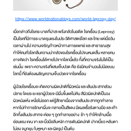
https://www.worldnationaldays.com/world-leprosy-day/
เมื่อกล่าวถึงโรคระบาดที่น่าสะพรึงกลัวในอดีต โรคเรื้อน (Leprosy)
เป็นโรคที่มีการระบาดรุนแรงในประวัติศาสตร์โลก และไทย แต่เมื่อวัน
เวลาผ่านไป ความเจริญก้าวหน้าทางการแพทย์ และสาธารณสุข
ทำให้คนทั่วโลกลืมความน่ากลัวของโรคเรื้อนไปจนหมดสิ้น หลายคน
อาจคิดว่า โรคเรื้อนได้หายไปจากโลกนี้แล้ว ทั้งที่ความจริงไม่ได้เป็น
เช่นนั้น เพราะความจริงที่แสนเจ็บปวด คือ ยังมีคนจำนวนไม่น้อยบน
โลกนี้ ที่ยังต้องเผชิญความเจ็บปวดจากโรคเรื้อน
ผู้ป่วยโรคเรื้อนจะเกิดความผิดปกติที่ผิวหนัง และเส้นประสาทส่วน
ปลาย โดยระยะแรกผู้ป่วยจะมีผื่นขึ้นแต่ไม่คัน สีผิวผิดปกติเป็นวง
ผิวหนังแห้ง เหงื่อไม่ออก แต่รู้สึกชาเนื่องจากเส้นประสาทถูกทำลาย
หากไม่ทำการรักษาผื่นจะกลายเป็นสีแดง มีแผลเรื้อรังตามมือ และเท้า
อีกทั้งเส้นประสาทจะค่อย ๆ ถูกทำลายอย่าง ช้า ๆ ทำให้กล้ามเนื้อ
อ่อนแรง แขน ขา และนิ้วมือลีบหงิก การเดินผิดปกติ ปากเบี้ยว หลับตา
ไม่ลง จมูกยุบ ใบหูหนา และผิดรูป เป็นต้น