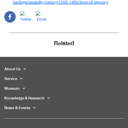
heritage/disability-history/1050-1485/time-of-leprosy/
Related
About Us
Service
Museum
Knowledge & Research
News & Events