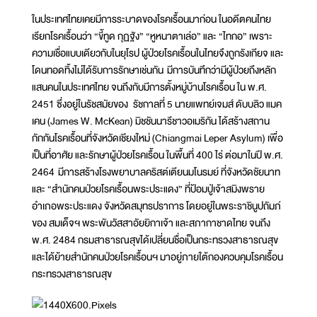
ในประเทศไทยเคยมีการระบาดของโรคเรื้อนมาก่อน ในอดีตคนไทย
เรียกโรคเรื้อนว่า “ขี้ทูด กุฏฐัง” “หูหนาตาเล่อ” และ “ไทกอ” เพราะ
ความเชื่อแบบเดียวกับในยุโรป ผู้ป่วยโรคเรื้อนในไทยจึงถูกรังเกียจ และ
โดนทอดทิ้งไม่ได้รับการรักษาเช่นกัน มีการบันทึกว่ามีผู้ป่วยถึงหลัก
แสนคนในประเทศไทย จนถึงกับมีการตั้งหมู่บ้านโรคเรื้อน ใน พ.ศ.
2451 ซึ่งอยู่ในรัชสมัยของ รัชกาลที่ 5 นายแพทย์เจมส์ ดับบลิว แมค
เคน (James W. McKean) มิชชันนารีชาวอเมริกัน ได้สร้างสถาน
กักกันโรคเรื้อนที่จังหวัดเชียงใหม่ (Chiangmai Leper Asylum) เพื่อ
เป็นที่อาศัย และรักษาผู้ป่วยโรคเรื้อน ในพื้นที่ 400 ไร่ ต่อมาในปี พ.ศ.
2464 มีการสร้างโรงพยาบาลคริสต์เตียนมโนรมย์ ที่จังหวัดชัยนาท
และ “สำนักคนป่วยโรคเรื้อนพระประแดง” ที่ป้อมปู่เจ้าสมิงพราย
อำเภอพระประแดง จังหวัดสมุทรปราการ โดยอยู่ในพระราชินูปถัมภ์
ของ สมเด็จฯ พระพันวัสสาอัยยิกาเจ้า และสภากาชาดไทย จนถึง
พ.ศ. 2484 กรมสาธารณสุขได้เปลี่ยนชื่อเป็นกระทรวงสาธารณสุข
และได้ย้ายสำนักคนป่วยโรคเรื้อนฯ มาอยู่ภายใต้กองควบคุมโรคเรื้อน
กระทรวงสาธารณสุข