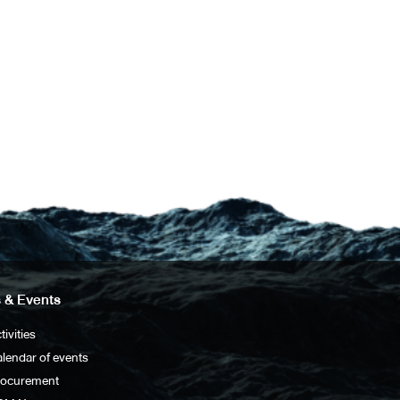
 & Events
tivities
lendar of events
rocurement