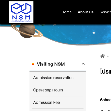
Home
Home
About Us
About Us
Servic
Servic
Visiting NSM
โปรแ
Admission reservation
Operating Hours
Schoo
Admission Fee