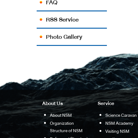
FAQ
RSS Service
Photo Gallery
About Us
Service
About NSM
Science Caravan
Organization
NSM Academy
Structure of NSM
Visiting NSM