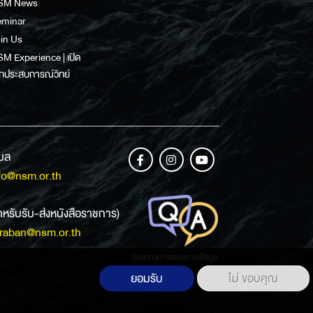
SM News
eminar
in Us
M Experience | เปิด
กประสบการณ์วิทย์
เมล
fo@nsm.or.th
ำหรับรับ-ส่งหนังสือราชการ)
raban@nsm.or.th
ช่องทางการสอบถามข้อมูล
ยอมรับ
ไม่ ขอบคุณ