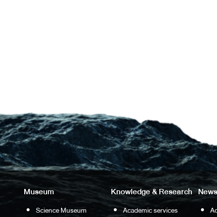
Museum
Knowledge & Research
News
Science Museum
Academic services
Ac