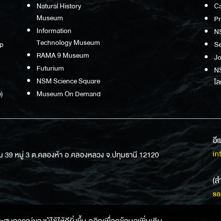
Natural History
Ca
Museum
P
Information
N
Technology Museum
p
S
RAMA 9 Museum
Jo
Futurium
NS
NSM Science Square
โล
)
Museum On Demand
อี
in
ม 39 หมู่ 3 ต.คลองห้า อ.คลองหลวง จ.ปทุมธานี 12120
(ส
sa