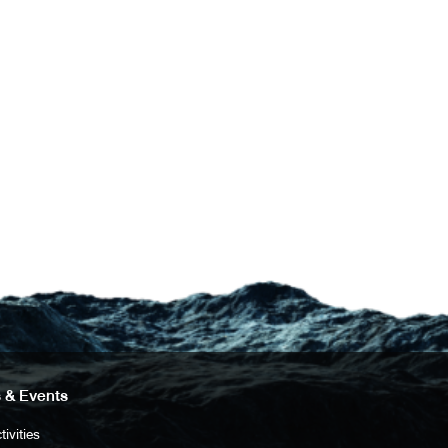
 & Events
tivities