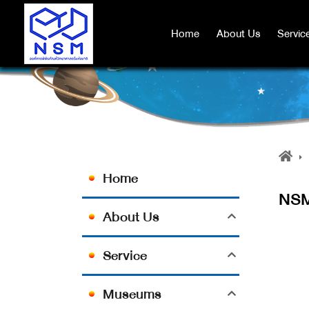
Home
Home
About Us
About Us
Servic
Servic
Home
NSM
About Us
Service
Museums