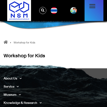
TH
WORKSHOP FOR KIDS
Workshop for Kids
Workshop for Kids
About Us
Service
Museum
Knowledge & Research