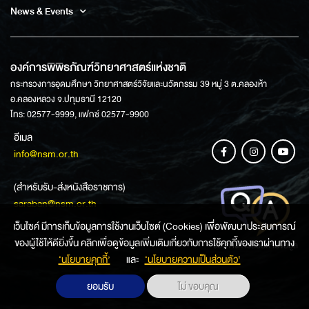
News & Events
องค์การพิพิธภัณฑ์วิทยาศาสตร์แห่งชาติ
กระทรวงการอุดมศึกษา วิทยาศาสตร์วิจัยและนวัตกรรม 39 หมู่ 3 ต.คลองห้า
อ.คลองหลวง จ.ปทุมธานี 12120
โทร: 02577-9999, แฟกซ์ 02577-9900
อีเมล
info@nsm.or.th
(สำหรับรับ-ส่งหนังสือราชการ)
saraban@nsm.or.th
เว็บไซค์ มีการเก็บข้อมูลการใช้งานเว็บไซต์ (Cookies) เพื่อพัฒนาประสบการณ์
ของผู้ใช้ให้ดียิ่งขึ้น คลิกเพื่อดูข้อมูลเพิ่มเติมเกี่ยวกับการใช้คุกกี้ของเราผ่านทาง
ช่องทางการสอบถามข้อมูล
‘นโยบายคุกกี้’
และ
‘นโยบายความเป็นส่วนตัว'
ยอมรับ
ไม่ ขอบคุณ