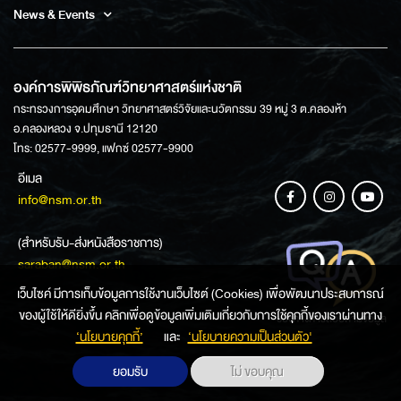
News & Events
องค์การพิพิธภัณฑ์วิทยาศาสตร์แห่งชาติ
กระทรวงการอุดมศึกษา วิทยาศาสตร์วิจัยและนวัตกรรม 39 หมู่ 3 ต.คลองห้า
อ.คลองหลวง จ.ปทุมธานี 12120
โทร: 02577-9999, แฟกซ์ 02577-9900
อีเมล
info@nsm.or.th
(สำหรับรับ-ส่งหนังสือราชการ)
saraban@nsm.or.th
เว็บไซค์ มีการเก็บข้อมูลการใช้งานเว็บไซต์ (Cookies) เพื่อพัฒนาประสบการณ์
ของผู้ใช้ให้ดียิ่งขึ้น คลิกเพื่อดูข้อมูลเพิ่มเติมเกี่ยวกับการใช้คุกกี้ของเราผ่านทาง
ช่องทางการสอบถามข้อมูล
‘นโยบายคุกกี้’
และ
‘นโยบายความเป็นส่วนตัว'
ยอมรับ
ไม่ ขอบคุณ