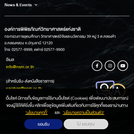
News & Events
องค์การพิพิธภัณฑ์วิทยาศาสตร์แห่งชาติ
กระทรวงการอุดมศึกษา วิทยาศาสตร์วิจัยและนวัตกรรม 39 หมู่ 3 ต.คลองห้า
อ.คลองหลวง จ.ปทุมธานี 12120
โทร: 02577-9999, แฟกซ์ 02577-9900
อีเมล
info@nsm.or.th
(สำหรับรับ-ส่งหนังสือราชการ)
saraban@nsm.or.th
เว็บไซค์ มีการเก็บข้อมูลการใช้งานเว็บไซต์ (Cookies) เพื่อพัฒนาประสบการณ์
ของผู้ใช้ให้ดียิ่งขึ้น คลิกเพื่อดูข้อมูลเพิ่มเติมเกี่ยวกับการใช้คุกกี้ของเราผ่านทาง
ช่องทางการสอบถามข้อมูล
‘นโยบายคุกกี้’
และ
‘นโยบายความเป็นส่วนตัว'
ยอมรับ
ไม่ ขอบคุณ