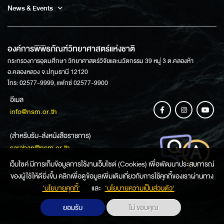
News & Events
องค์การพิพิธภัณฑ์วิทยาศาสตร์แห่งชาติ
กระทรวงการอุดมศึกษา วิทยาศาสตร์วิจัยและนวัตกรรม 39 หมู่ 3 ต.คลองห้า
อ.คลองหลวง จ.ปทุมธานี 12120
โทร: 02577-9999, แฟกซ์ 02577-9900
อีเมล
info@nsm.or.th
(สำหรับรับ-ส่งหนังสือราชการ)
saraban@nsm.or.th
เว็บไซค์ มีการเก็บข้อมูลการใช้งานเว็บไซต์ (Cookies) เพื่อพัฒนาประสบการณ์
ของผู้ใช้ให้ดียิ่งขึ้น คลิกเพื่อดูข้อมูลเพิ่มเติมเกี่ยวกับการใช้คุกกี้ของเราผ่านทาง
ช่องทางการสอบถามข้อมูล
‘นโยบายคุกกี้’
และ
‘นโยบายความเป็นส่วนตัว'
ยอมรับ
ไม่ ขอบคุณ