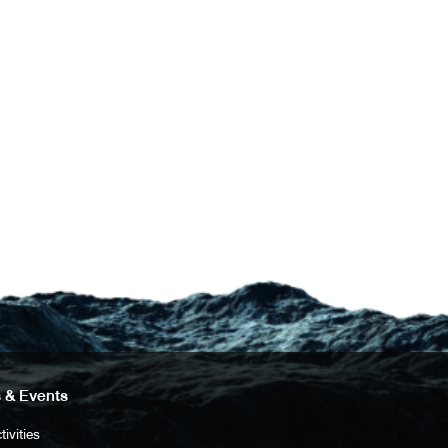
 & Events
tivities