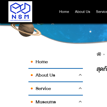
Home
Home
About Us
About Us
Servic
Servic
Home
สุดท
About Us
Service
Museums