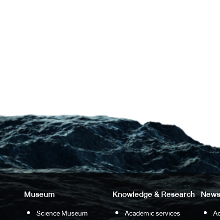
Museum
Knowledge & Research
News
Science Museum
Academic services
Ac