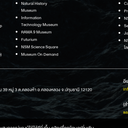
Natural History
Ca
Museum
P
Information
N
Technology Museum
p
S
RAMA 9 Museum
Jo
Futurium
NS
NSM Science Square
โล
)
Museum On Demand
อี
in
ม 39 หมู่ 3 ต.คลองห้า อ.คลองหลวง จ.ปทุมธานี 12120
(ส
sa