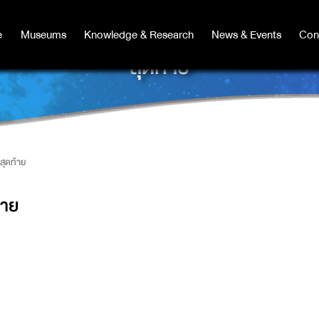
e
e
Museums
Museums
Knowledge & Research
Knowledge & Research
News & Events
News & Events
Con
Co
สุดท้าย
สุดท้าย
้าย