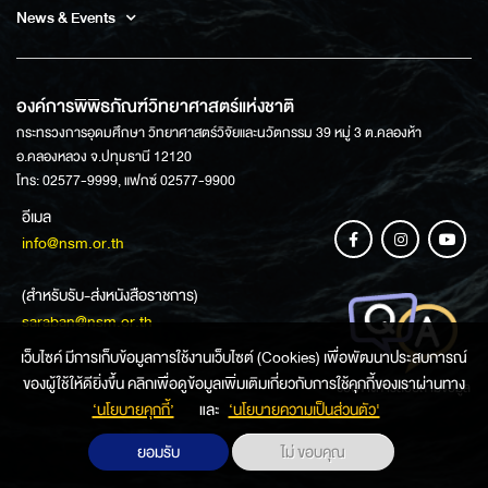
News & Events
องค์การพิพิธภัณฑ์วิทยาศาสตร์แห่งชาติ
กระทรวงการอุดมศึกษา วิทยาศาสตร์วิจัยและนวัตกรรม 39 หมู่ 3 ต.คลองห้า
อ.คลองหลวง จ.ปทุมธานี 12120
โทร: 02577-9999, แฟกซ์ 02577-9900
อีเมล
info@nsm.or.th
(สำหรับรับ-ส่งหนังสือราชการ)
saraban@nsm.or.th
เว็บไซค์ มีการเก็บข้อมูลการใช้งานเว็บไซต์ (Cookies) เพื่อพัฒนาประสบการณ์
ของผู้ใช้ให้ดียิ่งขึ้น คลิกเพื่อดูข้อมูลเพิ่มเติมเกี่ยวกับการใช้คุกกี้ของเราผ่านทาง
ช่องทางการสอบถามข้อมูล
‘นโยบายคุกกี้’
และ
‘นโยบายความเป็นส่วนตัว'
ยอมรับ
ไม่ ขอบคุณ