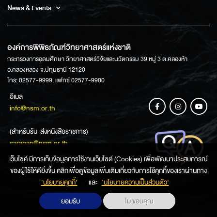
News & Events
องค์การพิพิธภัณฑ์วิทยาศาสตร์แห่งชาติ
กระทรวงการอุดมศึกษา วิทยาศาสตร์วิจัยและนวัตกรรม 39 หมู่ 3 ต.คลองห้า
อ.คลองหลวง จ.ปทุมธานี 12120
โทร: 02577-9999, แฟกซ์ 02577-9900
อีเมล
info@nsm.or.th
(สำหรับรับ-ส่งหนังสือราชการ)
saraban@nsm.or.th
เว็บไซค์ มีการเก็บข้อมูลการใช้งานเว็บไซต์ (Cookies) เพื่อพัฒนาประสบการณ์
ของผู้ใช้ให้ดียิ่งขึ้น คลิกเพื่อดูข้อมูลเพิ่มเติมเกี่ยวกับการใช้คุกกี้ของเราผ่านทาง
ช่องทางการสอบถามข้อมูล
‘นโยบายคุกกี้’
และ
‘นโยบายความเป็นส่วนตัว'
ยอมรับ
ไม่ ขอบคุณ