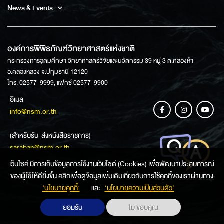
News & Events
องค์การพิพิธภัณฑ์วิทยาศาสตร์แห่งชาติ
กระทรวงการอุดมศึกษา วิทยาศาสตร์วิจัยและนวัตกรรม 39 หมู่ 3 ต.คลองห้า
อ.คลองหลวง จ.ปทุมธานี 12120
โทร: 02577-9999, แฟกซ์ 02577-9900
อีเมล
info@nsm.or.th
(สำหรับรับ-ส่งหนังสือราชการ)
saraban@nsm.or.th
เว็บไซค์ มีการเก็บข้อมูลการใช้งานเว็บไซต์ (Cookies) เพื่อพัฒนาประสบการณ์
ของผู้ใช้ให้ดียิ่งขึ้น คลิกเพื่อดูข้อมูลเพิ่มเติมเกี่ยวกับการใช้คุกกี้ของเราผ่านทาง
ช่องทางการสอบถามข้อมูล
‘นโยบายคุกกี้’
และ
‘นโยบายความเป็นส่วนตัว'
ยอมรับ
ไม่ ขอบคุณ