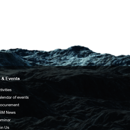
 & Events
tivities
lendar of events
rocurement
SM News
eminar
in Us