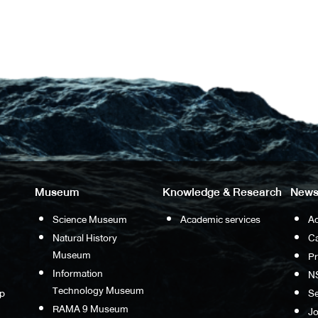
Museum
Knowledge & Research
News
Science Museum
Academic services
Ac
Natural History
Ca
Museum
P
Information
N
Technology Museum
p
S
RAMA 9 Museum
Jo