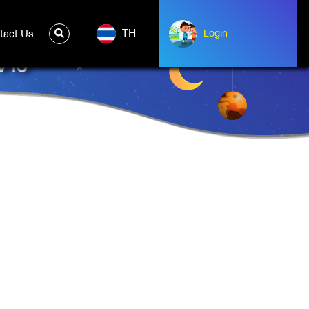
TH
tact Us
ntact Us
Login
Albert Einstein
จำปี