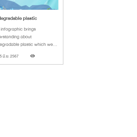
degradable plastic
 infographic brings
rstanding about
egradable plastic which we
rstand that it can break down
5 มิ.ย. 2567
rally. However, they need the
t conditions to truly degrade
stay pollution-free.