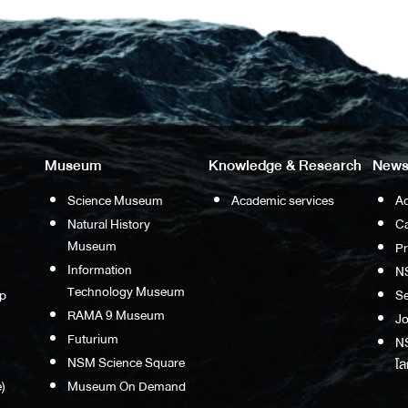
Museum
Knowledge & Research
News
Science Museum
Academic services
Ac
Natural History
Ca
Museum
P
Information
N
Technology Museum
p
S
RAMA 9 Museum
Jo
Futurium
NS
NSM Science Square
โล
)
Museum On Demand