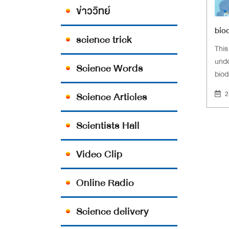
ข่าววิทย์
bio
science trick
This
unde
Science Words
biod
unde
Science Articles
2
natu
righ
Scientists Hall
and 
Video Clip
Online Radio
Science delivery