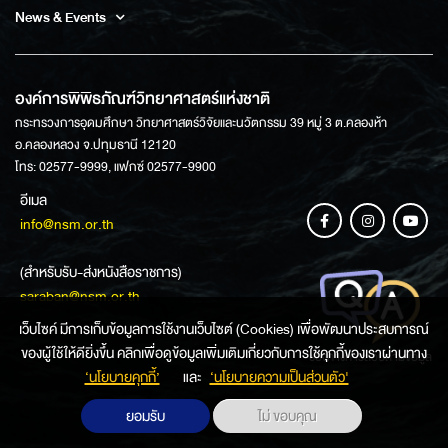
News & Events
องค์การพิพิธภัณฑ์วิทยาศาสตร์แห่งชาติ
กระทรวงการอุดมศึกษา วิทยาศาสตร์วิจัยและนวัตกรรม 39 หมู่ 3 ต.คลองห้า
อ.คลองหลวง จ.ปทุมธานี 12120
โทร: 02577-9999, แฟกซ์ 02577-9900
อีเมล
info@nsm.or.th
(สำหรับรับ-ส่งหนังสือราชการ)
saraban@nsm.or.th
เว็บไซค์ มีการเก็บข้อมูลการใช้งานเว็บไซต์ (Cookies) เพื่อพัฒนาประสบการณ์
ของผู้ใช้ให้ดียิ่งขึ้น คลิกเพื่อดูข้อมูลเพิ่มเติมเกี่ยวกับการใช้คุกกี้ของเราผ่านทาง
ช่องทางการสอบถามข้อมูล
‘นโยบายคุกกี้’
และ
‘นโยบายความเป็นส่วนตัว'
ยอมรับ
ไม่ ขอบคุณ