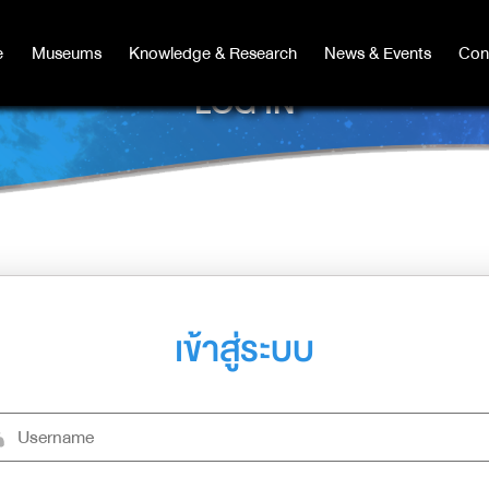
e
e
Museums
Museums
Knowledge & Research
Knowledge & Research
News & Events
News & Events
Con
Co
LOG IN
เข้าสู่ระบบ