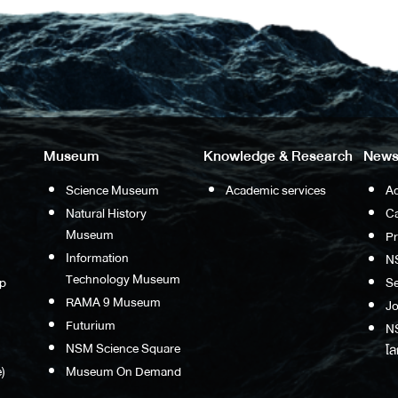
Museum
Knowledge & Research
News
Science Museum
Academic services
Ac
Natural History
Ca
Museum
P
Information
N
Technology Museum
p
S
RAMA 9 Museum
Jo
Futurium
NS
NSM Science Square
โล
)
Museum On Demand