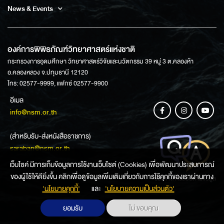
News & Events
องค์การพิพิธภัณฑ์วิทยาศาสตร์แห่งชาติ
กระทรวงการอุดมศึกษา วิทยาศาสตร์วิจัยและนวัตกรรม 39 หมู่ 3 ต.คลองห้า
อ.คลองหลวง จ.ปทุมธานี 12120
โทร: 02577-9999, แฟกซ์ 02577-9900
อีเมล
info@nsm.or.th
(สำหรับรับ-ส่งหนังสือราชการ)
saraban@nsm.or.th
เว็บไซค์ มีการเก็บข้อมูลการใช้งานเว็บไซต์ (Cookies) เพื่อพัฒนาประสบการณ์
ของผู้ใช้ให้ดียิ่งขึ้น คลิกเพื่อดูข้อมูลเพิ่มเติมเกี่ยวกับการใช้คุกกี้ของเราผ่านทาง
ช่องทางการสอบถามข้อมูล
‘นโยบายคุกกี้’
และ
‘นโยบายความเป็นส่วนตัว'
ยอมรับ
ไม่ ขอบคุณ