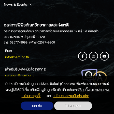
News & Events
องค์การพิพิธภัณฑ์วิทยาศาสตร์แห่งชาติ
กระทรวงการอุดมศึกษา วิทยาศาสตร์วิจัยและนวัตกรรม 39 หมู่ 3 ต.คลองห้า
อ.คลองหลวง จ.ปทุมธานี 12120
โทร: 02577-9999, แฟกซ์ 02577-9900
อีเมล
info@nsm.or.th
(สำหรับรับ-ส่งหนังสือราชการ)
saraban@nsm.or.th
เว็บไซค์ มีการเก็บข้อมูลการใช้งานเว็บไซต์ (Cookies) เพื่อพัฒนาประสบการณ์
ของผู้ใช้ให้ดียิ่งขึ้น คลิกเพื่อดูข้อมูลเพิ่มเติมเกี่ยวกับการใช้คุกกี้ของเราผ่านทาง
ช่องทางการสอบถามข้อมูล
‘นโยบายคุกกี้’
และ
‘นโยบายความเป็นส่วนตัว'
ยอมรับ
ไม่ ขอบคุณ