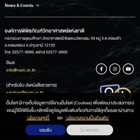
News & Events
องค์การพิพิธภัณฑ์วิทยาศาสตร์แห่งชาติ
กระทรวงการอุดมศึกษา วิทยาศาสตร์วิจัยและนวัตกรรม 39 หมู่ 3 ต.คลองห้า
อ.คลองหลวง จ.ปทุมธานี 12120
โทร: 02577-9999, แฟกซ์ 02577-9900
อีเมล
info@nsm.or.th
(สำหรับรับ-ส่งหนังสือราชการ)
saraban@nsm.or.th
เว็บไซค์ มีการเก็บข้อมูลการใช้งานเว็บไซต์ (Cookies) เพื่อพัฒนาประสบการณ์
ของผู้ใช้ให้ดียิ่งขึ้น คลิกเพื่อดูข้อมูลเพิ่มเติมเกี่ยวกับการใช้คุกกี้ของเราผ่านทาง
ช่องทางการสอบถามข้อมูล
‘นโยบายคุกกี้’
และ
‘นโยบายความเป็นส่วนตัว'
ยอมรับ
ไม่ ขอบคุณ