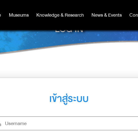
e
e
Museums
Museums
Knowledge & Research
Knowledge & Research
News & Events
News & Events
Con
Co
LOG IN
เข้าสู่ระบบ