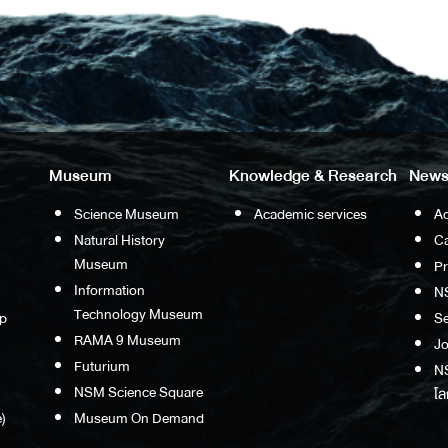
Museum
Knowledge & Research
News
Science Museum
Academic services
Ac
Natural History
Ca
Museum
P
Information
N
Technology Museum
p
S
RAMA 9 Museum
Jo
Futurium
NS
NSM Science Square
โล
)
Museum On Demand