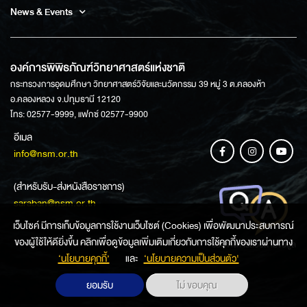
News & Events
องค์การพิพิธภัณฑ์วิทยาศาสตร์แห่งชาติ
กระทรวงการอุดมศึกษา วิทยาศาสตร์วิจัยและนวัตกรรม 39 หมู่ 3 ต.คลองห้า
อ.คลองหลวง จ.ปทุมธานี 12120
โทร: 02577-9999, แฟกซ์ 02577-9900
อีเมล
info@nsm.or.th
(สำหรับรับ-ส่งหนังสือราชการ)
saraban@nsm.or.th
เว็บไซค์ มีการเก็บข้อมูลการใช้งานเว็บไซต์ (Cookies) เพื่อพัฒนาประสบการณ์
ของผู้ใช้ให้ดียิ่งขึ้น คลิกเพื่อดูข้อมูลเพิ่มเติมเกี่ยวกับการใช้คุกกี้ของเราผ่านทาง
ช่องทางการสอบถามข้อมูล
‘นโยบายคุกกี้’
และ
‘นโยบายความเป็นส่วนตัว'
ยอมรับ
ไม่ ขอบคุณ