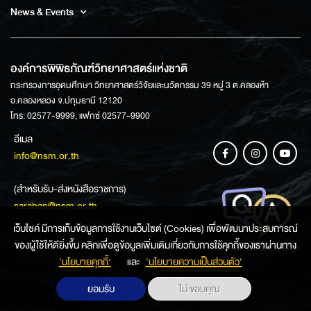
News & Events
องค์การพิพิธภัณฑ์วิทยาศาสตร์แห่งชาติ
กระทรวงการอุดมศึกษา วิทยาศาสตร์วิจัยและนวัตกรรม 39 หมู่ 3 ต.คลองห้า
อ.คลองหลวง จ.ปทุมธานี 12120
โทร: 02577-9999, แฟกซ์ 02577-9900
อีเมล
info@nsm.or.th
(สำหรับรับ-ส่งหนังสือราชการ)
saraban@nsm.or.th
เว็บไซค์ มีการเก็บข้อมูลการใช้งานเว็บไซต์ (Cookies) เพื่อพัฒนาประสบการณ์
ของผู้ใช้ให้ดียิ่งขึ้น คลิกเพื่อดูข้อมูลเพิ่มเติมเกี่ยวกับการใช้คุกกี้ของเราผ่านทาง
ช่องทางการสอบถามข้อมูล
‘นโยบายคุกกี้’
และ
‘นโยบายความเป็นส่วนตัว'
ยอมรับ
ไม่ ขอบคุณ