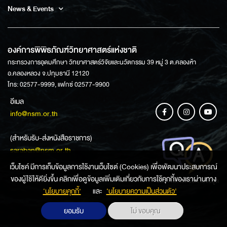
News & Events
องค์การพิพิธภัณฑ์วิทยาศาสตร์แห่งชาติ
กระทรวงการอุดมศึกษา วิทยาศาสตร์วิจัยและนวัตกรรม 39 หมู่ 3 ต.คลองห้า
อ.คลองหลวง จ.ปทุมธานี 12120
โทร: 02577-9999, แฟกซ์ 02577-9900
อีเมล
info@nsm.or.th
(สำหรับรับ-ส่งหนังสือราชการ)
saraban@nsm.or.th
เว็บไซค์ มีการเก็บข้อมูลการใช้งานเว็บไซต์ (Cookies) เพื่อพัฒนาประสบการณ์
ของผู้ใช้ให้ดียิ่งขึ้น คลิกเพื่อดูข้อมูลเพิ่มเติมเกี่ยวกับการใช้คุกกี้ของเราผ่านทาง
ช่องทางการสอบถามข้อมูล
‘นโยบายคุกกี้’
และ
‘นโยบายความเป็นส่วนตัว'
ยอมรับ
ไม่ ขอบคุณ