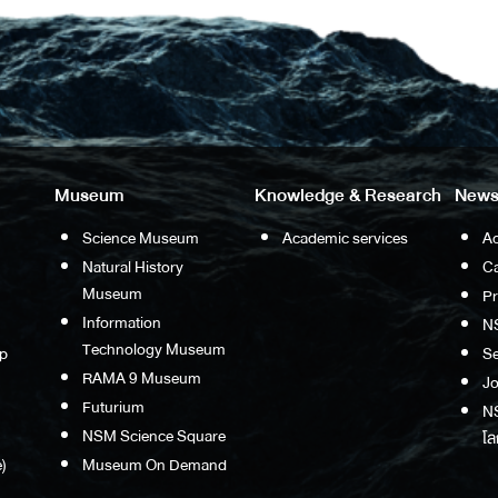
Museum
Knowledge & Research
News
Science Museum
Academic services
Ac
Natural History
Ca
Museum
P
Information
N
Technology Museum
p
S
RAMA 9 Museum
Jo
Futurium
NS
NSM Science Square
โล
)
Museum On Demand