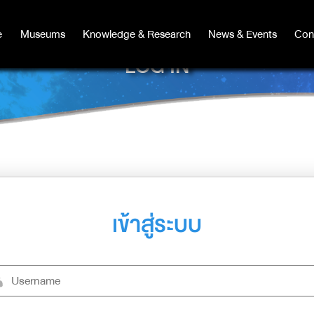
e
e
Museums
Museums
Knowledge & Research
Knowledge & Research
News & Events
News & Events
Con
Co
LOG IN
เข้าสู่ระบบ