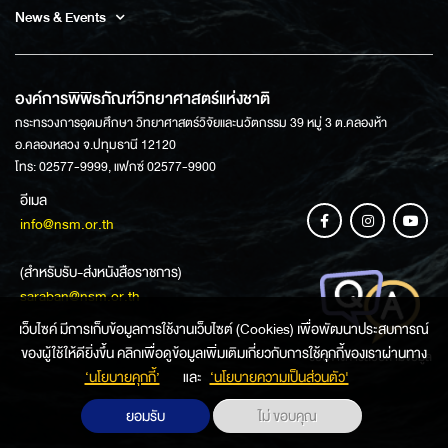
News & Events
องค์การพิพิธภัณฑ์วิทยาศาสตร์แห่งชาติ
กระทรวงการอุดมศึกษา วิทยาศาสตร์วิจัยและนวัตกรรม 39 หมู่ 3 ต.คลองห้า
อ.คลองหลวง จ.ปทุมธานี 12120
โทร: 02577-9999, แฟกซ์ 02577-9900
อีเมล
info@nsm.or.th
(สำหรับรับ-ส่งหนังสือราชการ)
saraban@nsm.or.th
เว็บไซค์ มีการเก็บข้อมูลการใช้งานเว็บไซต์ (Cookies) เพื่อพัฒนาประสบการณ์
ของผู้ใช้ให้ดียิ่งขึ้น คลิกเพื่อดูข้อมูลเพิ่มเติมเกี่ยวกับการใช้คุกกี้ของเราผ่านทาง
ช่องทางการสอบถามข้อมูล
‘นโยบายคุกกี้’
และ
‘นโยบายความเป็นส่วนตัว'
ยอมรับ
ไม่ ขอบคุณ