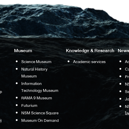
Museum
Knowledge & Research
News
Science Museum
Academic services
Ac
Natural History
Ca
Museum
P
Information
N
Technology Museum
p
S
RAMA 9 Museum
Jo
Futurium
NS
NSM Science Square
โล
)
Museum On Demand