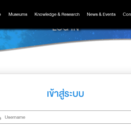
e
e
Museums
Museums
Knowledge & Research
Knowledge & Research
News & Events
News & Events
Con
Co
LOG IN
เข้าสู่ระบบ