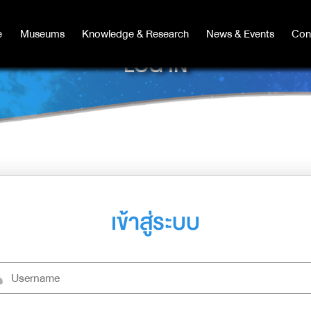
e
e
Museums
Museums
Knowledge & Research
Knowledge & Research
News & Events
News & Events
Con
Co
LOG IN
เข้าสู่ระบบ