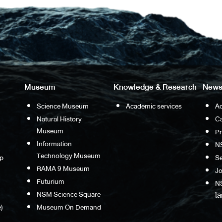
Museum
Knowledge & Research
News
Science Museum
Academic services
Ac
Natural History
Ca
Museum
P
Information
N
Technology Museum
p
S
RAMA 9 Museum
Jo
Futurium
NS
NSM Science Square
โล
)
Museum On Demand