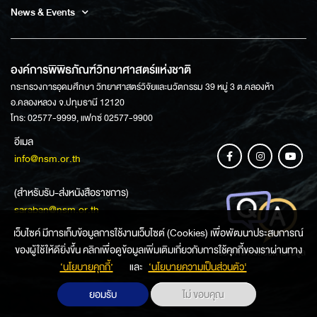
News & Events
องค์การพิพิธภัณฑ์วิทยาศาสตร์แห่งชาติ
กระทรวงการอุดมศึกษา วิทยาศาสตร์วิจัยและนวัตกรรม 39 หมู่ 3 ต.คลองห้า
อ.คลองหลวง จ.ปทุมธานี 12120
โทร: 02577-9999, แฟกซ์ 02577-9900
อีเมล
info@nsm.or.th
(สำหรับรับ-ส่งหนังสือราชการ)
saraban@nsm.or.th
เว็บไซค์ มีการเก็บข้อมูลการใช้งานเว็บไซต์ (Cookies) เพื่อพัฒนาประสบการณ์
ของผู้ใช้ให้ดียิ่งขึ้น คลิกเพื่อดูข้อมูลเพิ่มเติมเกี่ยวกับการใช้คุกกี้ของเราผ่านทาง
ช่องทางการสอบถามข้อมูล
‘นโยบายคุกกี้’
และ
‘นโยบายความเป็นส่วนตัว'
ยอมรับ
ไม่ ขอบคุณ