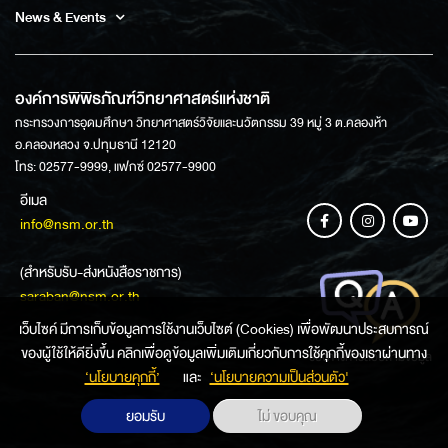
News & Events
องค์การพิพิธภัณฑ์วิทยาศาสตร์แห่งชาติ
กระทรวงการอุดมศึกษา วิทยาศาสตร์วิจัยและนวัตกรรม 39 หมู่ 3 ต.คลองห้า
อ.คลองหลวง จ.ปทุมธานี 12120
โทร: 02577-9999, แฟกซ์ 02577-9900
อีเมล
info@nsm.or.th
(สำหรับรับ-ส่งหนังสือราชการ)
saraban@nsm.or.th
เว็บไซค์ มีการเก็บข้อมูลการใช้งานเว็บไซต์ (Cookies) เพื่อพัฒนาประสบการณ์
ของผู้ใช้ให้ดียิ่งขึ้น คลิกเพื่อดูข้อมูลเพิ่มเติมเกี่ยวกับการใช้คุกกี้ของเราผ่านทาง
ช่องทางการสอบถามข้อมูล
‘นโยบายคุกกี้’
และ
‘นโยบายความเป็นส่วนตัว'
ยอมรับ
ไม่ ขอบคุณ