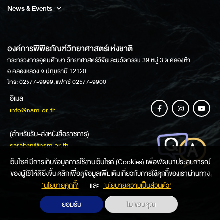
News & Events
องค์การพิพิธภัณฑ์วิทยาศาสตร์แห่งชาติ
กระทรวงการอุดมศึกษา วิทยาศาสตร์วิจัยและนวัตกรรม 39 หมู่ 3 ต.คลองห้า
อ.คลองหลวง จ.ปทุมธานี 12120
โทร: 02577-9999, แฟกซ์ 02577-9900
อีเมล
info@nsm.or.th
(สำหรับรับ-ส่งหนังสือราชการ)
saraban@nsm.or.th
เว็บไซค์ มีการเก็บข้อมูลการใช้งานเว็บไซต์ (Cookies) เพื่อพัฒนาประสบการณ์
ของผู้ใช้ให้ดียิ่งขึ้น คลิกเพื่อดูข้อมูลเพิ่มเติมเกี่ยวกับการใช้คุกกี้ของเราผ่านทาง
ช่องทางการสอบถามข้อมูล
‘นโยบายคุกกี้’
และ
‘นโยบายความเป็นส่วนตัว'
ยอมรับ
ไม่ ขอบคุณ