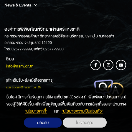
News & Events
องค์การพิพิธภัณฑ์วิทยาศาสตร์แห่งชาติ
กระทรวงการอุดมศึกษา วิทยาศาสตร์วิจัยและนวัตกรรม 39 หมู่ 3 ต.คลองห้า
อ.คลองหลวง จ.ปทุมธานี 12120
โทร: 02577-9999, แฟกซ์ 02577-9900
อีเมล
info@nsm.or.th
(สำหรับรับ-ส่งหนังสือราชการ)
saraban@nsm.or.th
เว็บไซค์ มีการเก็บข้อมูลการใช้งานเว็บไซต์ (Cookies) เพื่อพัฒนาประสบการณ์
ของผู้ใช้ให้ดียิ่งขึ้น คลิกเพื่อดูข้อมูลเพิ่มเติมเกี่ยวกับการใช้คุกกี้ของเราผ่านทาง
ช่องทางการสอบถามข้อมูล
‘นโยบายคุกกี้’
และ
‘นโยบายความเป็นส่วนตัว'
ยอมรับ
ไม่ ขอบคุณ