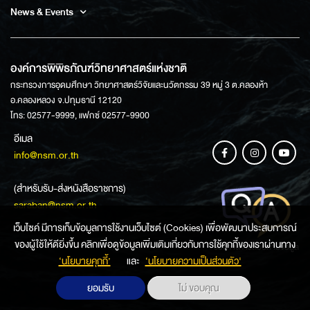
News & Events
องค์การพิพิธภัณฑ์วิทยาศาสตร์แห่งชาติ
กระทรวงการอุดมศึกษา วิทยาศาสตร์วิจัยและนวัตกรรม 39 หมู่ 3 ต.คลองห้า
อ.คลองหลวง จ.ปทุมธานี 12120
โทร: 02577-9999, แฟกซ์ 02577-9900
อีเมล
info@nsm.or.th
(สำหรับรับ-ส่งหนังสือราชการ)
saraban@nsm.or.th
เว็บไซค์ มีการเก็บข้อมูลการใช้งานเว็บไซต์ (Cookies) เพื่อพัฒนาประสบการณ์
ของผู้ใช้ให้ดียิ่งขึ้น คลิกเพื่อดูข้อมูลเพิ่มเติมเกี่ยวกับการใช้คุกกี้ของเราผ่านทาง
ช่องทางการสอบถามข้อมูล
‘นโยบายคุกกี้’
และ
‘นโยบายความเป็นส่วนตัว'
ยอมรับ
ไม่ ขอบคุณ