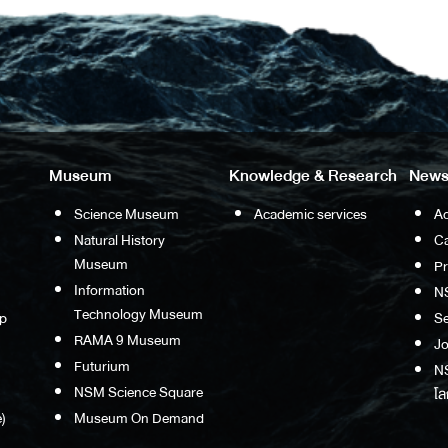
Museum
Knowledge & Research
News
Science Museum
Academic services
Ac
Natural History
Ca
Museum
P
Information
N
Technology Museum
p
S
RAMA 9 Museum
Jo
Futurium
NS
NSM Science Square
โล
)
Museum On Demand