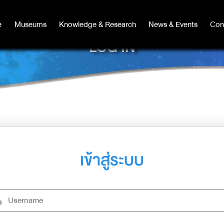
e
e
Museums
Museums
Knowledge & Research
Knowledge & Research
News & Events
News & Events
Con
Co
LOG IN
เข้าสู่ระบบ